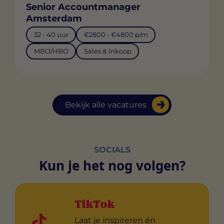
Senior Accountmanager
Amsterdam
32 - 40 uur
€2800 - €4800 p/m
MBO/HBO
Sales & inkoop
Bekijk alle vacatures
SOCIALS
Kun je het nog volgen?
TikTok
Laat je inspireren én