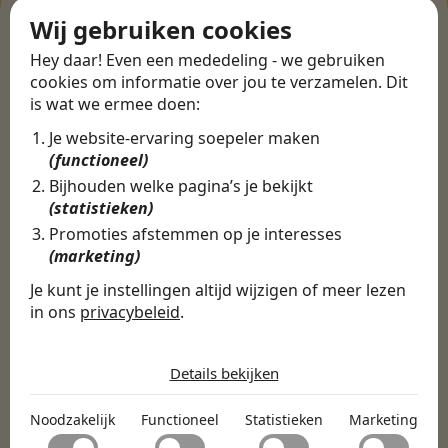
Wij gebruiken cookies
ERVARINGEN
Hey daar! Even een mededeling - we gebruiken
cookies om informatie over jou te verzamelen. Dit
Martijn vond een
is wat we ermee doen:
nieuwe baan bij
Je website-ervaring soepeler maken
CBEE
(functioneel)
Bijhouden welke pagina’s je bekijkt
(statistieken)
Door Swipe4Work heb ik op een hele
Promoties afstemmen op je interesses
makkelijke, laagdrempelige manier eigenlijk
(marketing)
een hele leuke nieuwe baan gevonden. Met heel
Je kunt je instellingen altijd wijzigen of meer lezen
veel nieuwe uitdagingen!
in ons
privacybeleid
.
Martijn
De cookies die wij gebruiken per
categorie
Certinia Consultant
Details bekijken
Noodzakelijk
Noodzakelijk
Functioneel
Statistieken
Marketing
Noodzakelijke cookies helpen een website bruikbaar te
Functioneel
maken door basisfuncties zoals paginanavigatie en