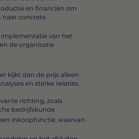
roductie en financiën om
n naar concrete
 implementatie van het
en de organisatie
r kijkt dan de prijs alleen
alyses en sterke relaties.
ante richting, zoals
sche bedrijfskunde
n een inkoopfunctie, waarvan
andelen en het afsluiten