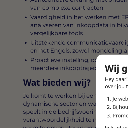
van complexe contracten
Vaardigheid in het werken met E
analyseren van inkoopdata in bijv
vergelijkbare tools
Uitstekende communicatievaardi
en het Engels, zowel mondeling als
Proactieve instelling, oog voor d
Wij 
meerdere inkooptrajecten tegelij
Hey daar
Wat bieden wij?
over jou 
Je komt te werken bij een organisatie 
Je we
dynamische sector en waarbij inkoop
Bijhou
speelt in de bedrijfsvoering. Er is r
Promo
verantwoordelijkheid te nemen en 
Je kunt j
vorm te geven. Jouw expertise wordt