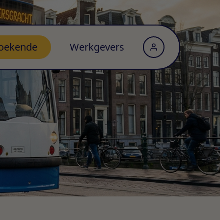
oekende
Werkgevers