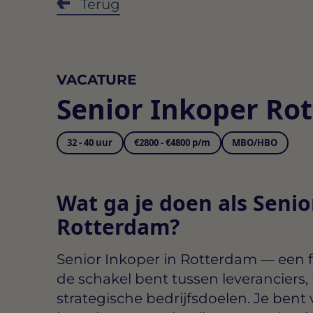
Terug
VACATURE
Senior Inkoper Ro
32 - 40 uur
€2800 - €4800 p/m
MBO/HBO
Wat ga je doen als Senio
Rotterdam?
Senior Inkoper in Rotterdam
— een fu
de schakel bent tussen leveranciers,
strategische bedrijfsdoelen. Je bent