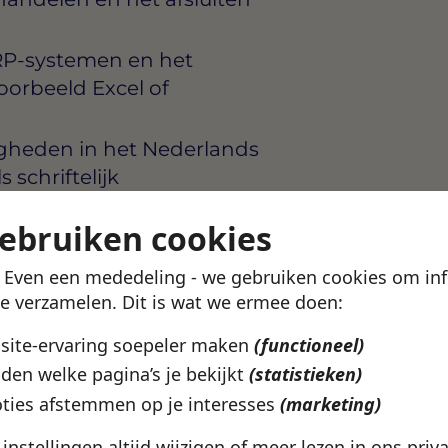
RP-systemen en het
oorbeeld Excel of
gheden in het Nederlands
 schriftelijk
etail en het vermogen om
gebruiken cookies
k te beheren
! Even een mededeling - we gebruiken cookies om in
te verzamelen. Dit is wat we ermee doen:
die actief is in een
bsite-ervaring soepeler maken
(functioneel)
 een strategische rol
den welke pagina’s je bekijkt
(statistieken)
uimte om eigen
ties afstemmen op je interesses
(marketing)
het inkoopbeleid mede
e instellingen altijd wijzigen of meer lezen in ons
priv
 gewaardeerd en je krijgt