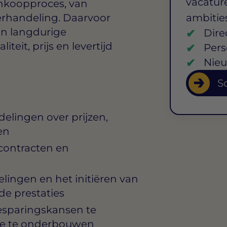
vacature
nkoopproces, van
derhandeling. Daarvoor
ambitie
an langdurige
Dire
iteit, prijs en levertijd
Pers
Nieu
So
elingen over prijzen,
en
contracten en
lingen en het initiëren van
de prestaties
esparingskansen te
gie te onderbouwen