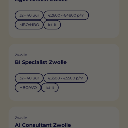
32 - 40 uur
€2600 - €4800 p/m
MBO/HBO
ict-it
Zwolle
BI Specialist Zwolle
32 - 40 uur
€3500 - €5500 p/m
HBO/WO
ict-it
Zwolle
AI Consultant Zwolle