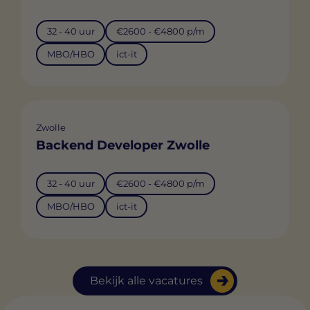
32 - 40 uur
€2600 - €4800 p/m
MBO/HBO
ict-it
Zwolle
Backend Developer Zwolle
32 - 40 uur
€2600 - €4800 p/m
MBO/HBO
ict-it
Bekijk alle vacatures