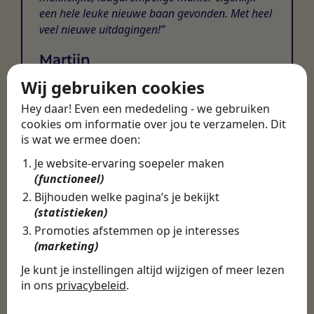
een hele leuke nieuwe baan gevonden. Met heel
veel nieuwe uitdagingen!
Martijn
Certinia Consultant
Wij gebruiken cookies
Hey daar! Even een mededeling - we gebruiken
cookies om informatie over jou te verzamelen. Dit
is wat we ermee doen:
Je website-ervaring soepeler maken
(functioneel)
Bijhouden welke pagina’s je bekijkt
(statistieken)
Promoties afstemmen op je interesses
(marketing)
Je kunt je instellingen altijd wijzigen of meer lezen
in ons
privacybeleid
.
De cookies die wij gebruiken per