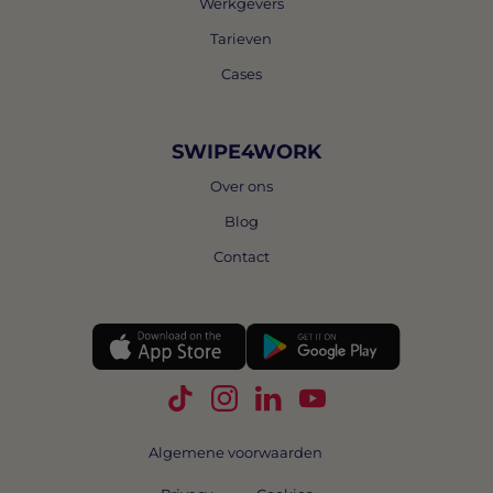
Werkgevers
Tarieven
Cases
SWIPE4WORK
Over ons
Blog
Contact
Volg Swipe4Work op TikTok
Volg Swipe4Work op Instagra
Volg Swipe4Work op Link
Volg Swipe4Work o
Algemene voorwaarden