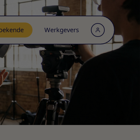
oekende
Werkgevers