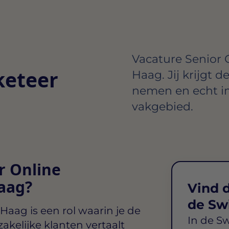
Vacature Senior 
keteer
Haag. Jij krijgt d
nemen en echt i
vakgebied.
r Online
aag?
Vind d
de Sw
 Haag
is een rol waarin je de
In de S
zakelijke klanten vertaalt