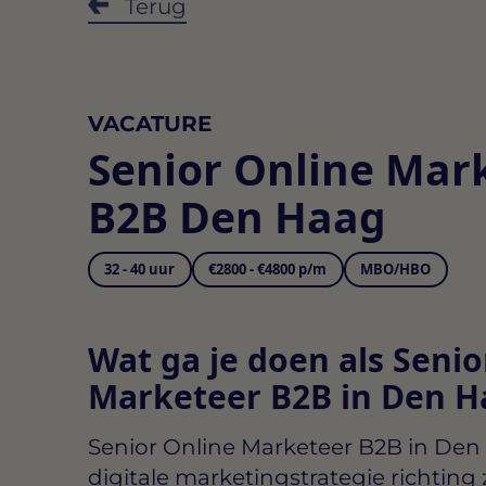
Terug
VACATURE
Senior Online Mar
B2B Den Haag
32 - 40 uur
€2800 - €4800 p/m
MBO/HBO
Wat ga je doen als Senio
Marketeer B2B in Den H
Senior Online Marketeer B2B in Den
digitale marketingstrategie richting 