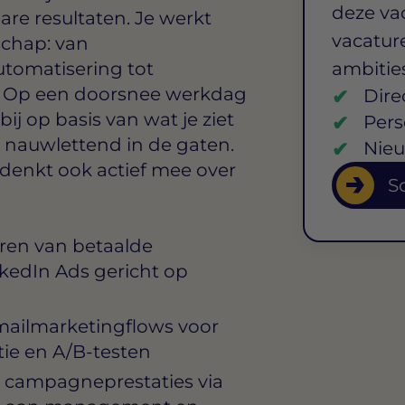
deze va
e resultaten. Je werkt
vacature
schap: van
tomatisering tot
ambitie
. Op een doorsnee werkdag
Dire
ij op basis van wat je ziet
Pers
 nauwlettend in de gaten.
Nieu
 denkt ook actief mee over
So
eren van betaalde
kedIn Ads gericht op
mailmarketingflows voor
tie en A/B-testen
 campagneprestaties via