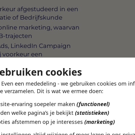
rkeur afgestudeerd in een
tie of Bedrijfskunde
n online marketing, waarvan
B-trajecten
Ads, LinkedIn Campaign
j voorkeur een
m zoals HubSpot of
gebruiken cookies
 leest data snel, trekt de
! Even een mededeling - we gebruiken cookies om in
ook naar
te verzamelen. Dit is wat we ermee doen:
den in zowel woord als
bsite-ervaring soepeler maken
(functioneel)
etingvraagstukken helder te
den welke pagina’s je bekijkt
(statistieken)
ties afstemmen op je interesses
(marketing)
erlandse taal; Engels is
ntacten of leveranciers
e instellingen altijd wijzigen of meer lezen in ons
priv