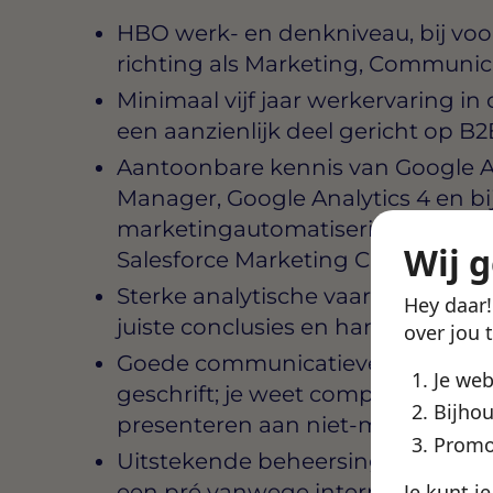
HBO werk- en denkniveau, bij voo
richting als Marketing, Communica
Minimaal vijf jaar werkervaring i
een aanzienlijk deel gericht op B2
Aantoonbare kennis van Google 
Manager, Google Analytics 4 en bi
marketingautomatiseringsplatfor
Wij 
Salesforce Marketing Cloud
Sterke analytische vaardigheden: je
Hey daar
juiste conclusies en handelt daar 
over jou 
Goede communicatieve vaardighe
Je we
geschrift; je weet complexe mark
Bijhou
presenteren aan niet-marketeers
Promo
Uitstekende beheersing van de Ned
een pré vanwege internationale co
Je kunt j