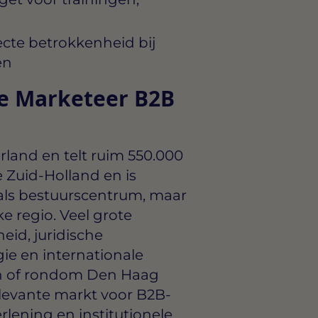
recte betrokkenheid bij
en
ne Marketeer B2B
land en telt ruim 550.000
e Zuid-Holland en is
 als bestuurscentrum, maar
ke regio. Veel grote
eid, juridische
gie en internationale
in of rondom Den Haag
levante markt voor B2B-
rlening en institutionele