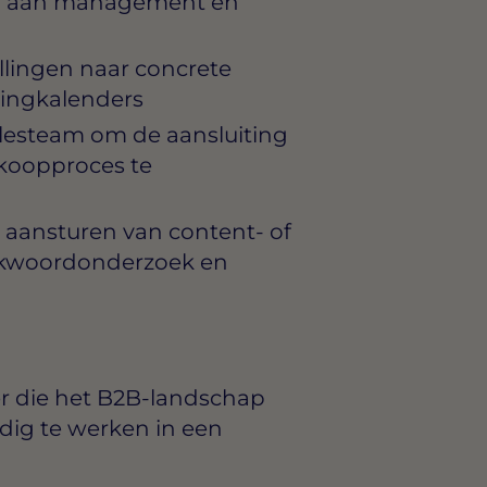
en aan management en
llingen naar concrete
ingkalenders
esteam om de aansluiting
rkoopproces te
 aansturen van content- of
ekwoordonderzoek en
er die het B2B-landschap
dig te werken in een