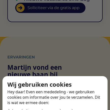
Solliciteer via de gratis app
ERVARINGEN
Martijn vond een
nieuwe baan bij
CBEE
Wij gebruiken cookies
Hey daar! Even een mededeling - we gebruiken
cookies om informatie over jou te verzamelen. Dit
Door Swipe4Work heb ik op een hele
is wat we ermee doen:
makkelijke, laagdrempelige manier eigenlijk