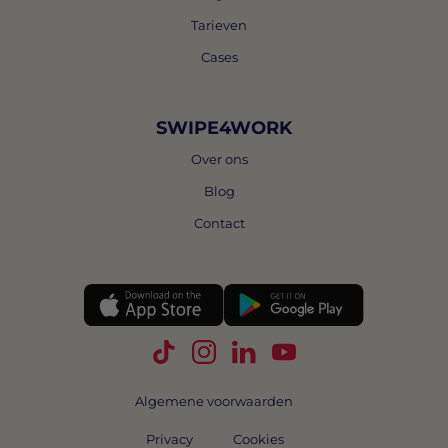
Tarieven
Cases
SWIPE4WORK
Over ons
Blog
Contact
Volg Swipe4Work op TikTok
Volg Swipe4Work op Instagra
Volg Swipe4Work op Link
Volg Swipe4Work o
Algemene voorwaarden
Privacy
Cookies