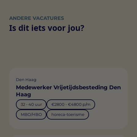
ANDERE VACATURES
Is dit iets voor jou?
Den Haag
Medewerker Vrijetijdsbesteding Den
Haag
32 - 40 uur
€2800 - €4800 p/m
MBO/HBO
horeca-toerisme