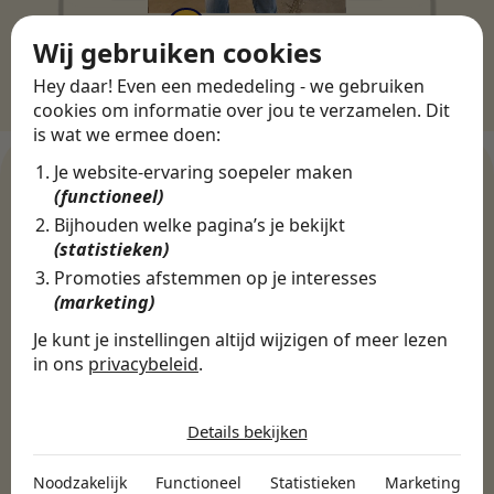
Wij gebruiken cookies
Hey daar! Even een mededeling - we gebruiken
cookies om informatie over jou te verzamelen. Dit
is wat we ermee doen:
Je website-ervaring soepeler maken
(functioneel)
Bijhouden welke pagina’s je bekijkt
WERKGEVERS
(statistieken)
Ontdek meer dan 500+
Promoties afstemmen op je interesses
werkgevers
(marketing)
Je kunt je instellingen altijd wijzigen of meer lezen
in ons
privacybeleid
.
Finance, HR & administratie
ICT
Horeca & Retail
De cookies die wij gebruiken per
Marketing & Communicatie
Sales & Inkoop
Beleid & Organisatie
categorie
Details bekijken
Onderwijs & Kinderopvang
Techniek, Productie, Logistiek & Groen
Noodzakelijk
Zorg & Welzijn
Noodzakelijk
Functioneel
Statistieken
Marketing
Noodzakelijke cookies helpen een website bruikbaar te