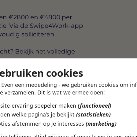
sen
€2800 en €4800 per
tie. Via de Swipe4Work-app
voudig solliciteren.
ht? Bekijk het volledige
ina.
gebruiken cookies
ze vacature
! Even een mededeling - we gebruiken cookies om in
te verzamelen. Dit is wat we ermee doen:
bsite-ervaring soepeler maken
(functioneel)
den welke pagina’s je bekijkt
(statistieken)
ties afstemmen op je interesses
(marketing)
e instellingen altijd wijzigen of meer lezen in ons
priv