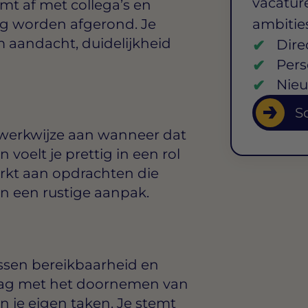
vacature
emt af met collega’s en
g worden afgerond. Je
ambitie
 aandacht, duidelijkheid
Dire
Pers
Nieu
So
e werkwijze aan wanneer dat
 voelt je prettig in een rol
rkt aan opdrachten die
n een rustige aanpak.
ussen bereikbaarheid en
rkdag met het doornemen van
n je eigen taken. Je stemt