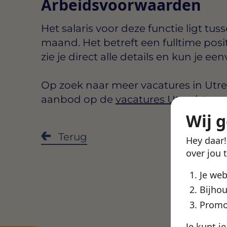
Arbeidsvoorwaarden
Het salaris voor deze functie ligt tus
maand
. Het betreft een
fulltime
posi
zie je direct alle details en kun je een
Op zoek naar meer vacatures in Utrec
aanbod op de
vacatures Utrecht
pag
Wij 
Deel de
Terug
Hey daar
over jou 
Je we
Bijhou
Promo
Je kunt j