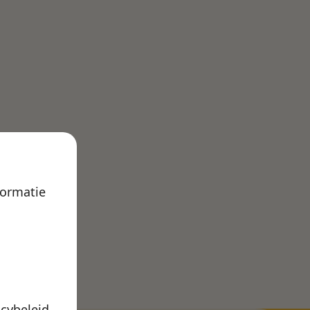
formatie
acybeleid
.