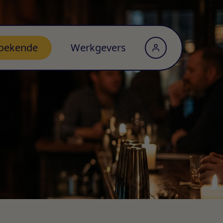
oekende
Werkgevers