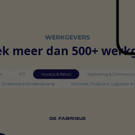
WERKGEVERS
k meer dan 500+ werk
ie
ICT
Horeca & Retail
Marketing & Communic
Onderwijs & Kinderopvang
Techniek, Productie, Logistiek &