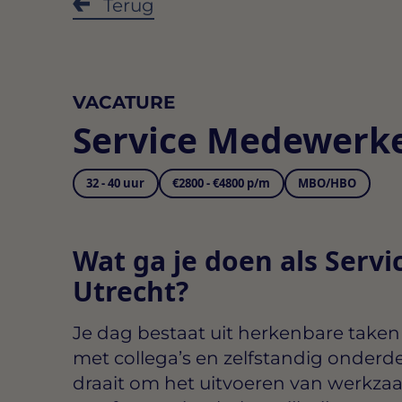
Terug
VACATURE
Service Medewerke
32 - 40 uur
€2800 - €4800 p/m
MBO/HBO
Wat ga je doen als Serv
Utrecht?
Je dag bestaat uit herkenbare taken
met collega’s en zelfstandig onderd
draait om het uitvoeren van werkz