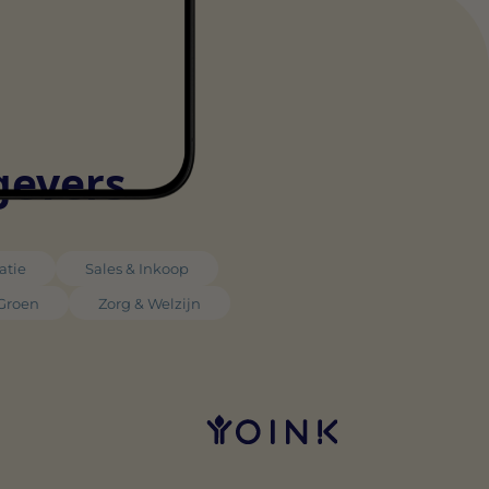
gevers
atie
Sales & Inkoop
 Groen
Zorg & Welzijn