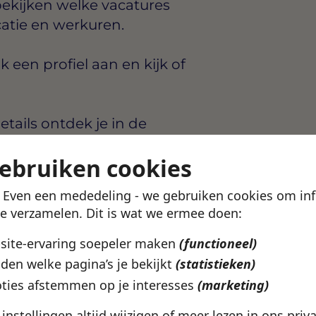
ekijken welke vacatures
catie en werkuren.
en profiel aan en kijk of
etails ontdek je in de
gebruiken cookies
! Even een mededeling - we gebruiken cookies om in
te verzamelen. Dit is wat we ermee doen:
bsite-ervaring soepeler maken
(functioneel)
eventer? In de
den welke pagina’s je bekijkt
(statistieken)
arden, werkgevers en
ties afstemmen op je interesses
(marketing)
ziet wat bij je past.
e instellingen altijd wijzigen of meer lezen in ons
priv