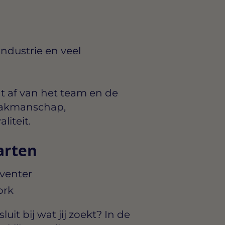
ndustrie en veel
t af van het team en de
: vakmanschap,
iteit.
arten
eventer
ork
uit bij wat jij zoekt? In de