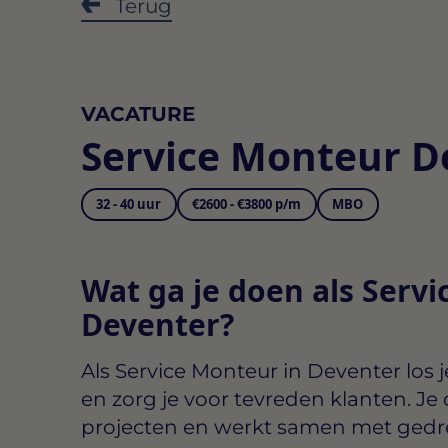
Terug
VACATURE
Service Monteur D
32 - 40 uur
€2600 - €3800 p/m
MBO
Wat ga je doen als Servi
Deventer?
Als
Service Monteur in Deventer
los 
en zorg je voor tevreden klanten. Je
projecten en werkt samen met gedre