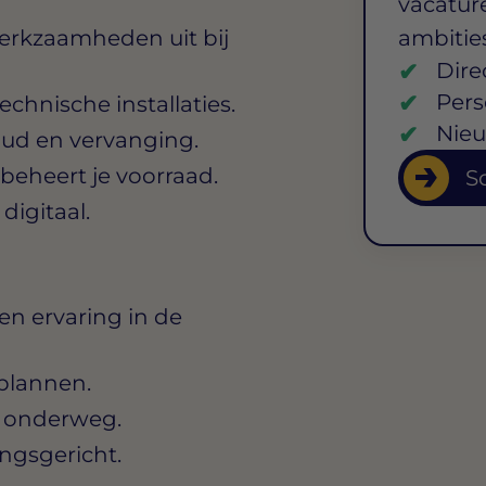
vacature
erkzaamheden uit bij
ambitie
Dire
Pers
echnische installaties.
Nieu
oud en vervanging.
beheert je voorraad.
So
igitaal.
en ervaring in de
 plannen.
g onderweg.
ingsgericht.