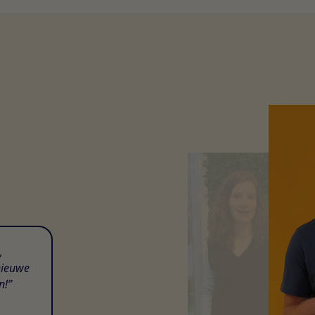
,
nieuwe
n!