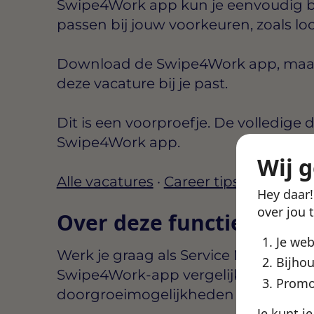
Swipe4Work app kun je eenvoudig b
passen bij jouw voorkeuren, zoals lo
Download de Swipe4Work app, maak e
deze vacature bij je past.
Dit is een voorproefje. De volledige d
Swipe4Work app.
Wij 
Alle vacatures
·
Career tips
Hey daar
over jou 
Over deze functie
Je we
Werk je graag als Service Monteur D
Bijhou
Swipe4Work-app vergelijk je voorwa
Promo
doorgroeimogelijkheden zodat je snel 
Je kunt j