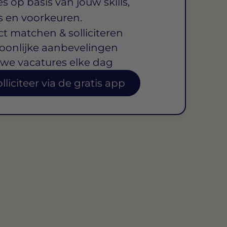
s op basis van jouw skills,
s en voorkeuren.
ct matchen & solliciteren
oonlijke aanbevelingen
we vacatures elke dag
lliciteer via de gratis app