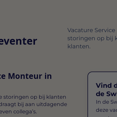
Vacature Service
eventer
storingen op bij 
klanten.
ce Monteur in
Vind d
de Sw
je storingen op bij klanten
In de S
 draagt bij aan uitdagende
deze va
ven collega’s.