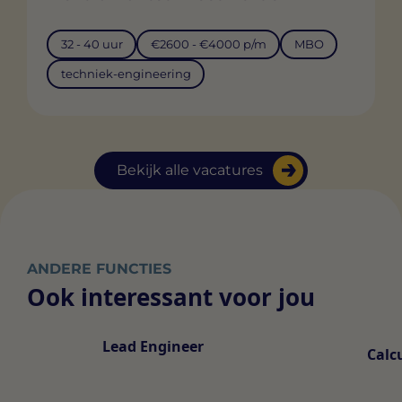
32 - 40 uur
€2600 - €4000 p/m
MBO
techniek-engineering
Bekijk alle vacatures
ANDERE FUNCTIES
Ook interessant voor jou
Lead Engineer
Calc