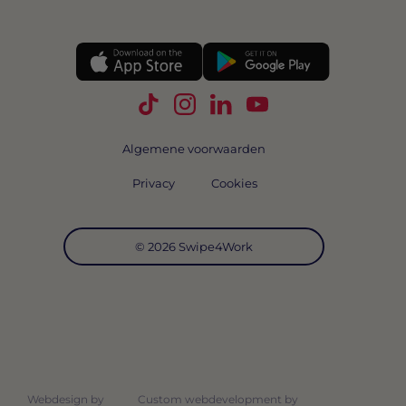
Volg Swipe4Work op TikTok
Volg Swipe4Work op Instagra
Volg Swipe4Work op Link
Volg Swipe4Work o
Algemene voorwaarden
Privacy
Cookies
© 2026 Swipe4Work
Webdesign by
Custom webdevelopment by