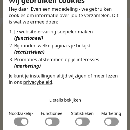
Wij gebruiken cookies
Hey daar! Even een mededeling - we gebruiken
cookies om informatie over jou te verzamelen. Dit
is wat we ermee doen:
Je website-ervaring soepeler maken
(functioneel)
WERKGEVERS
Bijhouden welke pagina’s je bekijkt
Ontdek meer dan 500+
(statistieken)
werkgevers
Promoties afstemmen op je interesses
(marketing)
Je kunt je instellingen altijd wijzigen of meer lezen
in ons
privacybeleid
.
Finance, HR & administratie
ICT
Horeca & Retail
Marketing & Communicatie
Sales & Inkoop
Beleid & Organisatie
De cookies die wij gebruiken per
categorie
Onderwijs & Kinderopvang
Techniek, Productie, Logistiek & Groen
Details bekijken
Zorg & Welzijn
Noodzakelijk
Noodzakelijk
Functioneel
Statistieken
Marketing
Noodzakelijke cookies helpen een website bruikbaar te
Functioneel
maken door basisfuncties zoals paginanavigatie en
toegang tot beveiligde delen van de website mogelijk te
Met functionele cookies kan een website informatie