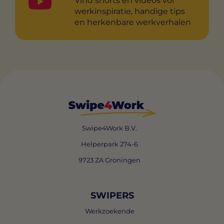
Vind shorts en videos vol
werkinspiratie, handige tips
en herkenbare werkverhalen
Swipe4Work B.V.
Helperpark 274-6
9723 ZA Groningen
SWIPERS
Werkzoekende