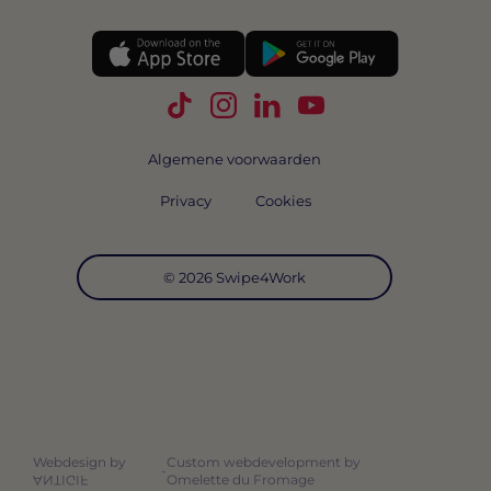
Volg Swipe4Work op TikTok
Volg Swipe4Work op Instagra
Volg Swipe4Work op Link
Volg Swipe4Work o
Algemene voorwaarden
Privacy
Cookies
© 2026 Swipe4Work
Webdesign by
Custom webdevelopment by
-
Omelette du Fromage
ANTIGIF