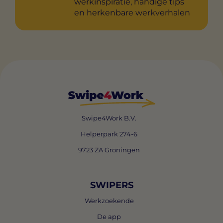
werkinspiratie, handige tips
en herkenbare werkverhalen
Swipe4Work B.V.
Helperpark 274-6
9723 ZA Groningen
SWIPERS
Werkzoekende
De app