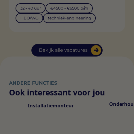
32 - 40 uur
€4500 - €6500 p/m
HBO/WO
techniek-engineering
Bekijk alle vacatures
ANDERE FUNCTIES
Ook interessant voor jou
Onderhou
Installatiemonteur