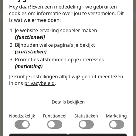
Hey daar! Even een mededeling - we gebruiken
cookies om informatie over jou te verzamelen. Dit
is wat we ermee doen:
Je website-ervaring soepeler maken
(functioneel)
WERKGEVERS
Bijhouden welke pagina’s je bekijkt
Ontdek meer dan 500+
(statistieken)
werkgevers
Promoties afstemmen op je interesses
(marketing)
Je kunt je instellingen altijd wijzigen of meer lezen
Finance, HR & administratie
ICT
Horeca & Retail
in ons
privacybeleid
.
Marketing & Communicatie
Sales & Inkoop
Beleid & Organisatie
De cookies die wij gebruiken per
Onderwijs & Kinderopvang
Techniek, Productie, Logistiek & Groen
categorie
Details bekijken
Zorg & Welzijn
Noodzakelijk
Noodzakelijk
Functioneel
Statistieken
Marketing
Noodzakelijke cookies helpen een website bruikbaar te
Functioneel
maken door basisfuncties zoals paginanavigatie en
toegang tot beveiligde delen van de website mogelijk te
Met functionele cookies kan een website informatie