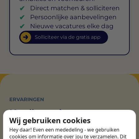
Direct matchen & solliciteren
Persoonlijke aanbevelingen
Nieuwe vacatures elke dag
Solliciteer via de gratis app
ERVARINGEN
Martijn vond een
Wij gebruiken cookies
nieuwe baan bij
CBEE
Hey daar! Even een mededeling - we gebruiken
cookies om informatie over jou te verzamelen. Dit