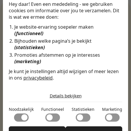
Hey daar! Even een mededeling - we gebruiken
cookies om informatie over jou te verzamelen. Dit
is wat we ermee doen:
WERKGEVERS
Je website-ervaring soepeler maken
Ontdek meer dan 500+
(functioneel)
Bijhouden welke pagina’s je bekijkt
werkgevers
(statistieken)
Promoties afstemmen op je interesses
(marketing)
Finance, HR & administratie
ICT
Horeca & Retail
Je kunt je instellingen altijd wijzigen of meer lezen
Marketing & Communicatie
Sales & Inkoop
Beleid & Organisatie
in ons
privacybeleid
.
Onderwijs & Kinderopvang
Techniek, Productie, Logistiek & Groen
De cookies die wij gebruiken per
Zorg & Welzijn
categorie
Details bekijken
Noodzakelijk
Noodzakelijk
Functioneel
Statistieken
Marketing
Noodzakelijke cookies helpen een website bruikbaar te
Functioneel
maken door basisfuncties zoals paginanavigatie en
toegang tot beveiligde delen van de website mogelijk te
Met functionele cookies kan een website informatie
maken. Zonder deze cookies kan de website niet naar
Statistieken
onthouden welke de manier waarop de website zich