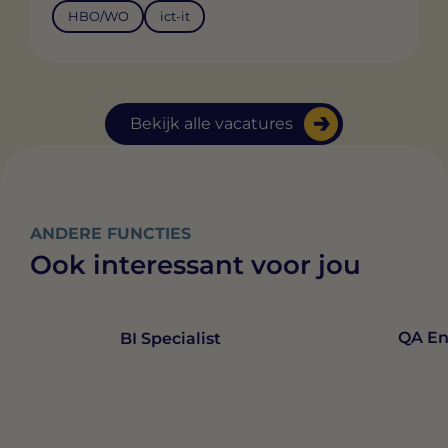
HBO/WO
ict-it
Bekijk alle vacatures
ANDERE FUNCTIES
Ook interessant voor jou
QA En
BI Specialist