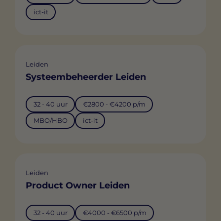
ict-it
Leiden
Systeembeheerder Leiden
32 - 40 uur
€2800 - €4200 p/m
MBO/HBO
ict-it
Leiden
Product Owner Leiden
32 - 40 uur
€4000 - €6500 p/m