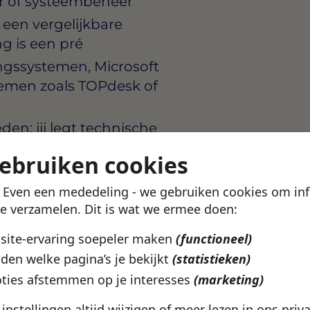
eer of systeembeheer
 een vergelijkbare
g is een pré
gssystemen, Microsoft
emen zoals TOPdesk of
n: jij legt technische
chnische gebruikers
gebruiken cookies
n in staat om meerdere
der het overzicht te
! Even een mededeling - we gebruiken cookies om in
te verzamelen. Dit is wat we ermee doen:
ndse taal in woord en
bsite-ervaring soepeler maken
(functioneel)
els is een voordeel
den welke pagina’s je bekijkt
(statistieken)
ties afstemmen op je interesses
(marketing)
e instellingen altijd wijzigen of meer lezen in ons
priv