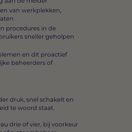
ng aan de melder
eren van werkplekken,
raten
n procedures in de
bruikers sneller geholpen
lemen en dit proactief
jke beheerders of
der druk, snel schakelt en
eid te woord staat.
 drie of vier, bij voorkeur