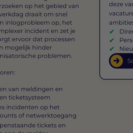
deze va
erzoeken op het gebied van
vacature
e werkdag draait om snel
en inlogprobleem op, het
ambitie
plexer incident en zet je
Dire
 zorgt ervoor dat processen
Pers
n mogelijk hinder
Nieu
nisatorische problemen.
So
horen:
gen van meldingen en
een ticketsysteem
ns incidenten op het
ccounts of netwerktoegang
penstaande tickets en