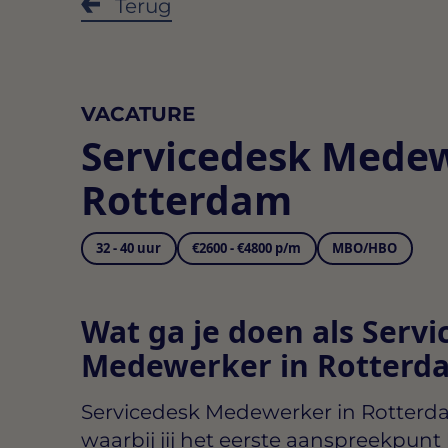
Terug
VACATURE
Servicedesk Mede
Rotterdam
32 - 40 uur
€2600 - €4800 p/m
MBO/HBO
Wat ga je doen als Serv
Medewerker in Rotterd
Servicedesk Medewerker in Rotter
waarbij jij het eerste aanspreekpunt 