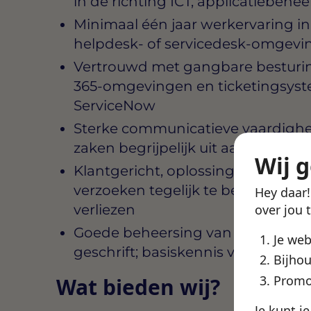
in de richting ICT, applicatiebeh
Minimaal één jaar werkervaring in
helpdesk- of servicedesk-omgevin
Vertrouwd met gangbare besturin
365-omgevingen en ticketingsyst
ServiceNow
Sterke communicatieve vaardighede
zaken begrijpelijk uit aan niet-te
Wij 
Klantgericht, oplossingsgericht e
verzoeken tegelijk te beheren zon
Hey daar
verliezen
over jou 
Goede beheersing van de Nederla
Je we
geschrift; basiskennis van het Eng
Bijhou
Promo
Wat bieden wij?
Je kunt j