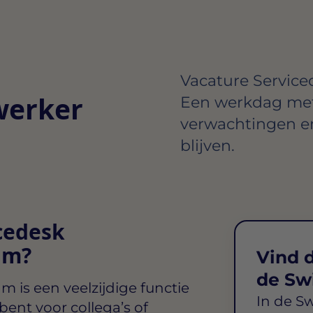
Vacature Servic
werker
Een werkdag met 
verwachtingen en
blijven.
icedesk
am?
Vind d
de Sw
dam
is een veelzijdige functie
In de S
bent voor collega’s of