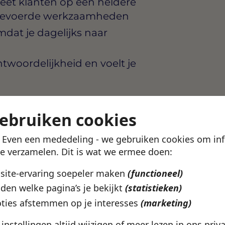
eet klanten op een heldere
itgevoerde werkzaamheden
mdat je dagelijks naar
twoordelijkheid en voelt je
gebruiken cookies
bedrijf dat kwaliteit hoog
! Even een mededeling - we gebruiken cookies om in
nvesteert in de groei van
te verzamelen. Dit is wat we ermee doen:
s in Utrecht krijg je een
erantwoordelijkheid en een
bsite-ervaring soepeler maken
(functioneel)
den welke pagina’s je bekijkt
(statistieken)
ties afstemmen op je interesses
(marketing)
0 uur per week, met
e instellingen altijd wijzigen of meer lezen in ons
priv
g