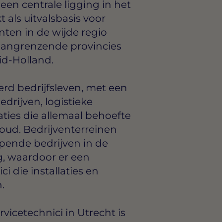
een centrale ligging in het
 als uitvalsbasis voor
anten in de wijde regio
n aangrenzende provincies
id-Holland.
erd bedrijfsleven, met een
drijven, logistieke
saties die allemaal behoefte
ud. Bedrijventerreinen
pende bedrijven in de
ng, waardoor er een
i die installaties en
.
vicetechnici in Utrecht is