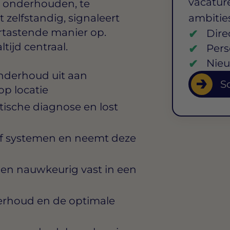
vacature
te onderhouden, te
 zelfstandig, signaleert
ambitie
ortastende manier op.
Dire
ltijd centraal.
Pers
Nieu
onderhoud uit aan
So
op locatie
atische diagnose en lost
 of systemen en neemt deze
en nauwkeurig vast in een
derhoud en de optimale