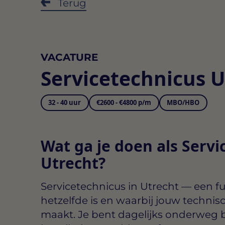
Terug
VACATURE
Servicetechnicus U
32 - 40 uur
€2600 - €4800 p/m
MBO/HBO
Wat ga je doen als Servi
Utrecht?
Servicetechnicus in Utrecht
— een fu
hetzelfde is en waarbij jouw technis
maakt. Je bent dagelijks onderweg b