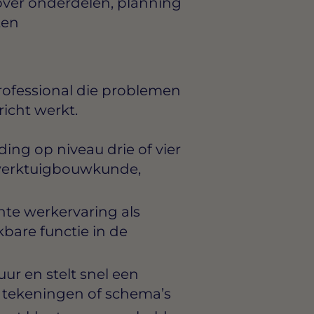
over onderdelen, planning
ten
rofessional die problemen
icht werkt.
ng op niveau drie of vier
s werktuigbouwkunde,
nte werkervaring als
kbare functie in de
r en stelt snel een
 tekeningen of schema’s