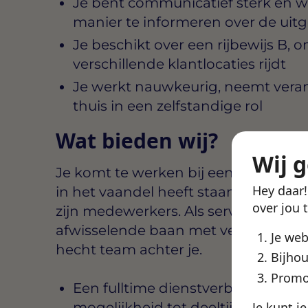
Je bent communicatief sterk en w
manier te informeren over de u
Je beschikt over een rijbewijs B, o
verschillende klantlocaties rijdt
Je werkt nauwkeurig, neemt veran
thuis in een zelfstandige rol
Wat bieden wij?
Wij 
Je komt te werken bij een technisch 
Hey daar
in het vaandel heeft staan en volop i
over jou 
zijn medewerkers. Als servicetechnicu
afwisselende baan met veel eigen v
Je we
hecht team achter je.
Bijhou
Promo
Een fulltime dienstverband van 4
Je kunt j
mogelijkheid tot deeltijd in overle