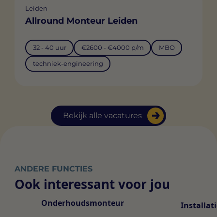
Leiden
Allround Monteur Leiden
32 - 40 uur
€2600 - €4000 p/m
MBO
techniek-engineering
Bekijk alle vacatures
ANDERE FUNCTIES
Ook interessant voor jou
Onderhoudsmonteur
Installa