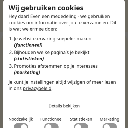
Wij gebruiken cookies
Hey daar! Even een mededeling - we gebruiken
cookies om informatie over jou te verzamelen. Dit
is wat we ermee doen:
Je website-ervaring soepeler maken
(functioneel)
Bijhouden welke pagina’s je bekijkt
WERKGEVERS
(statistieken)
Ontdek meer dan 500+
Promoties afstemmen op je interesses
(marketing)
werkgevers
Je kunt je instellingen altijd wijzigen of meer lezen
in ons
privacybeleid
.
Finance, HR & administratie
ICT
Horeca & Retail
De cookies die wij gebruiken per
Marketing & Communicatie
Sales & Inkoop
Beleid & Organisatie
categorie
Details bekijken
Onderwijs & Kinderopvang
Techniek, Productie, Logistiek & Groen
Noodzakelijk
Zorg & Welzijn
Noodzakelijk
Functioneel
Statistieken
Marketing
Noodzakelijke cookies helpen een website bruikbaar te
Functioneel
maken door basisfuncties zoals paginanavigatie en