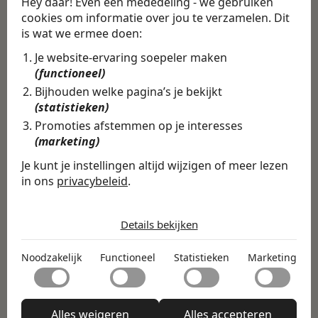
Hey daar! Even een mededeling - we gebruiken
cookies om informatie over jou te verzamelen. Dit
is wat we ermee doen:
Je website-ervaring soepeler maken
(functioneel)
Vind de volledige
Bijhouden welke pagina’s je bekijkt
vacature in de
(statistieken)
Swipe4Work app
Promoties afstemmen op je interesses
(marketing)
In de Swipe4Work-app vind je
Je kunt je instellingen altijd wijzigen of meer lezen
niet alleen deze vacature, maar
in ons
privacybeleid
.
honderden andere vacatures
De cookies die wij gebruiken per
op basis van jouw skills,
categorie
Details bekijken
ambities en voorkeuren.
Noodzakelijk
Direct matchen & solliciteren
Noodzakelijk
Functioneel
Statistieken
Marketing
Noodzakelijke cookies helpen een website bruikbaar te
Persoonlijke aanbevelingen
Functioneel
maken door basisfuncties zoals paginanavigatie en
toegang tot beveiligde delen van de website mogelijk te
Nieuwe vacatures elke dag
Met functionele cookies kan een website informatie
maken. Zonder deze cookies kan de website niet naar
Statistieken
onthouden welke de manier waarop de website zich
Alles weigeren
Alles accepteren