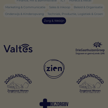
Finance, HR & administratie
ICT
Horeca & Retail
Marketing & Communicatie
Sales & Inkoop
Beleid & Organisatie
Onderwijs & Kinderopvang
Techniek, Productie, Logistiek & Groen
Zorg & Welzijn