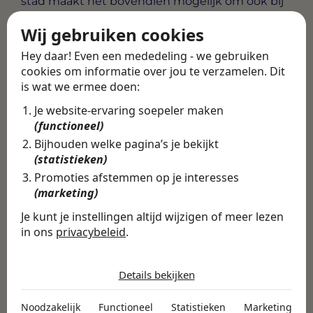
stad maakt het bovendien mogelijk om ook bij
omliggende zorgaanbieders in de regio aan de
Wij gebruiken cookies
slag te gaan, mocht je op termijn willen
verkennen wat er nog meer mogelijk is binnen
Hey daar! Even een mededeling - we gebruiken
jouw vakgebied.
cookies om informatie over jou te verzamelen. Dit
is wat we ermee doen:
Alle vacatures
·
Career tips
Je website-ervaring soepeler maken
(functioneel)
Deel deze vacature
Bijhouden welke pagina’s je bekijkt
Terug
(statistieken)
Promoties afstemmen op je interesses
(marketing)
Je kunt je instellingen altijd wijzigen of meer lezen
Vind de volledige
in ons
privacybeleid
.
vacature in de
De cookies die wij gebruiken per
Swipe4Work app
categorie
Details bekijken
In de Swipe4Work-app vind je
Noodzakelijk
Noodzakelijk
Functioneel
Statistieken
Marketing
niet alleen deze vacature, maar
Noodzakelijke cookies helpen een website bruikbaar te