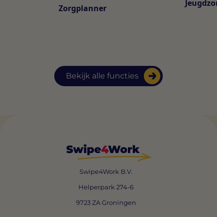
Jeugdzo
Zorgplanner
Bekijk alle functies
Swipe4Work B.V.
Helperpark 274-6
9723 ZA Groningen