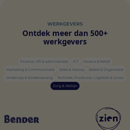
WERKGEVERS
Ontdek meer dan 500+
werkgevers
Finance, HR & administratie
ICT
Horeca & Retail
Marketing & Communicatie
Sales & Inkoop
Beleid & Organisatie
Onderwijs & Kinderopvang
Techniek, Productie, Logistiek & Groen
Zorg & Welzijn