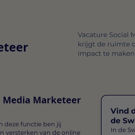
Vacature Social M
eteer
krijgt de ruimte 
impact te maken 
al Media Marketeer
Vind d
de Sw
 deze functie ben jij
In de S
n versterken van de online