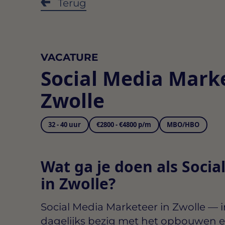
Terug
VACATURE
Social Media Mark
Zwolle
32 - 40 uur
€2800 - €4800 p/m
MBO/HBO
Wat ga je doen als Soci
in Zwolle?
Social Media Marketeer in Zwolle
— in
dagelijks bezig met het opbouwen e