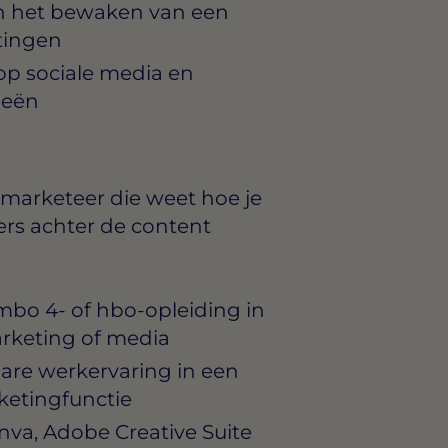
n het bewaken van een
itingen
op sociale media en
eeën
e marketeer die weet hoe je
ers achter de content
bo 4- of hbo-opleiding in
rketing of media
bare werkervaring in een
rketingfunctie
nva, Adobe Creative Suite