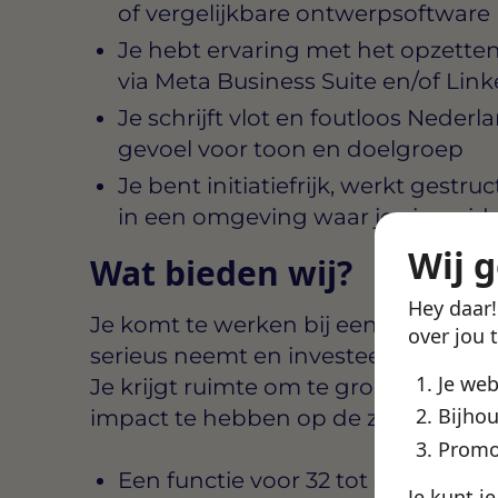
of vergelijkbare ontwerpsoftware
Je hebt ervaring met het opzett
via Meta Business Suite en/of L
Je schrijft vlot en foutloos Neder
gevoel voor toon en doelgroep
Je bent initiatiefrijk, werkt gestru
in een omgeving waar je eigen 
Wij 
Wat bieden wij?
Hey daar
Je komt te werken bij een organisati
over jou 
serieus neemt en investeert in de 
Je we
Je krijgt ruimte om te groeien, eige
Bijhou
impact te hebben op de zichtbaarhe
Promo
Een functie voor 32 tot 40 uur pe
Je kunt j