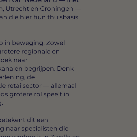
m, Utrecht en Groningen —
an die hier hun thuisbasis
op in beweging. Zowel
grotere regionale en
 zoek naar
 kanalen begrijpen. Denk
erlening, de
e retailsector — allemaal
s grotere rol speelt in
.
betekent dit een
g naar specialisten die
nen werken is in Zwolle en