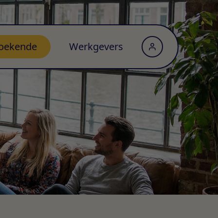
oekende
Werkgevers