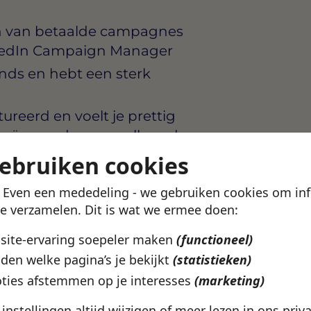
en van betaalde campagnes
inkedIn Campaign Manager
lands en hebt een sterk
ctureerd en voelt je prettig
ideeën worden verwelkomd
gebruiken cookies
! Even een mededeling - we gebruiken cookies om in
e in Zwolle die marketing
te verzamelen. Dit is wat we ermee doen:
mensen die dat waarmaken.
bsite-ervaring soepeler maken
(functioneel)
n keuzes te maken en échte
den welke pagina’s je bekijkt
(statistieken)
id van het merk.
ties afstemmen op je interesses
(marketing)
r week, met ruimte voor een
e instellingen altijd wijzigen of meer lezen in ons
priv