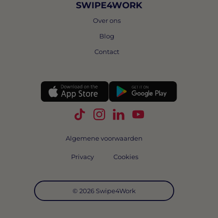
SWIPE4WORK
Over ons
Blog
Contact
Volg Swipe4Work op TikTok
Volg Swipe4Work op Instagra
Volg Swipe4Work op Link
Volg Swipe4Work o
Algemene voorwaarden
Privacy
Cookies
© 2026 Swipe4Work