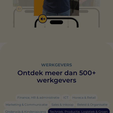
uitgevers en externe adverteerders.
de leveranciers van elke cookie.
WERKGEVERS
Ontdek meer dan 500+
werkgevers
Finance, HR & administratie
ICT
Horeca & Retail
Marketing & Communicatie
Sales & Inkoop
Beleid & Organisatie
Onderwijs & Kinderopvang
Techniek, Productie, Logistiek & Groen