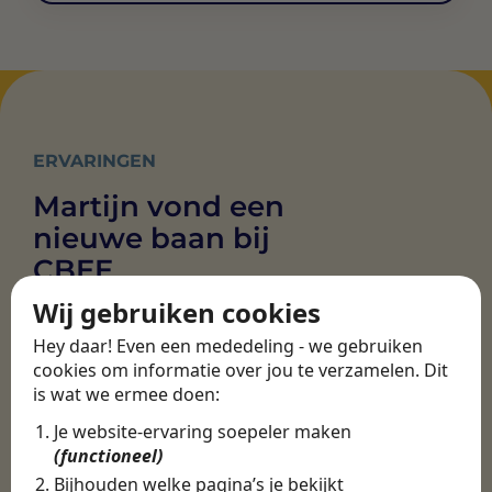
ERVARINGEN
Martijn vond een
nieuwe baan bij
CBEE
Wij gebruiken cookies
Hey daar! Even een mededeling - we gebruiken
Door Swipe4Work heb ik op een hele
cookies om informatie over jou te verzamelen. Dit
makkelijke, laagdrempelige manier
is wat we ermee doen:
eigenlijk een hele leuke nieuwe baan
gevonden. Met heel veel nieuwe
Je website-ervaring soepeler maken
uitdagingen!
(functioneel)
Bijhouden welke pagina’s je bekijkt
Martijn