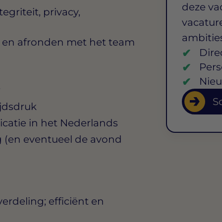
deze va
griteit, privacy,
vacature
ambitie
 en afronden met het team
Dire
Pers
Nieu
r
So
jdsdruk
atie in het Nederlands
 (en eventueel de avond
rdeling; efficiënt en