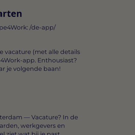
arten
wipe4Work:
/de-app/
ge vacature
(met alle details
e4Work‑app
. Enthousiast?
ar je volgende baan!
tterdam — Vacature? In de
arden, werkgevers en
ziet wat bij je past.