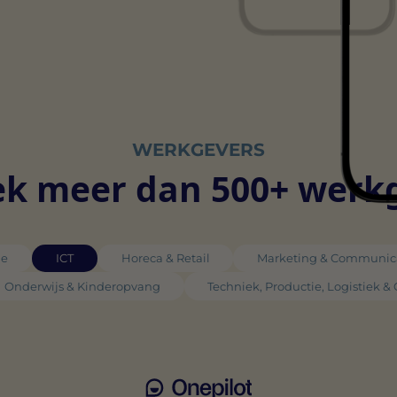
WERKGEVERS
k meer dan 500+ werk
ie
ICT
Horeca & Retail
Marketing & Communic
Onderwijs & Kinderopvang
Techniek, Productie, Logistiek &