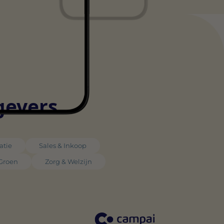
gevers
atie
Sales & Inkoop
 Groen
Zorg & Welzijn