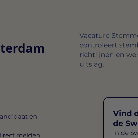
Vacature
Stemmen
tterdam
controleert stemb
richtlijnen en w
uitslag.
Vind d
kandidaat en
de Sw
In de S
direct melden