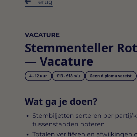
Terug
VACATURE
Stemmenteller Ro
— Vacature
4 - 12 uur
€13 - €18 p/u
Geen diploma vereist
Wat ga je doen?
Stembiljetten sorteren per partij/
tussenstanden noteren
Totalen verifiëren en afwijkingen 