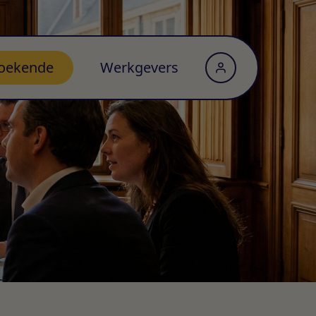
oekende
Werkgevers