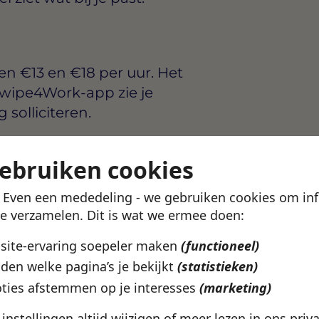
sen
€13 en €18 per uur
. Het
 Swipe4Work-app zie je
 solliciteren.
terdam? Bekijk het
gebruiken cookies
otterdam
pagina.
! Even een mededeling - we gebruiken cookies om in
te verzamelen. Dit is wat we ermee doen:
ze vacature
bsite-ervaring soepeler maken
(functioneel)
den welke pagina’s je bekijkt
(statistieken)
ties afstemmen op je interesses
(marketing)
e instellingen altijd wijzigen of meer lezen in ons
priv