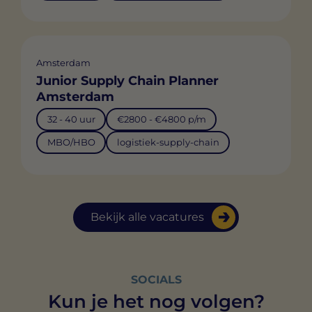
Amsterdam
Junior Supply Chain Planner
Amsterdam
32 - 40 uur
€2800 - €4800 p/m
MBO/HBO
logistiek-supply-chain
Bekijk alle vacatures
SOCIALS
Kun je het nog volgen?