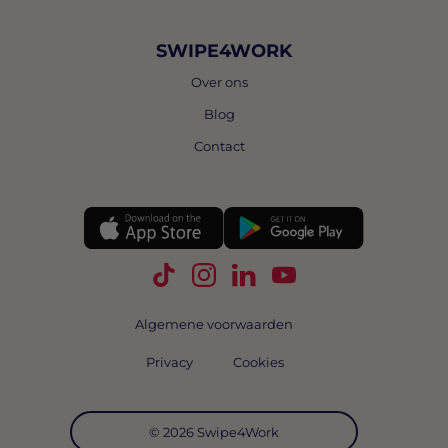
SWIPE4WORK
Over ons
Blog
Contact
Volg Swipe4Work op TikTok
Volg Swipe4Work op Instagra
Volg Swipe4Work op Link
Volg Swipe4Work o
Algemene voorwaarden
Privacy
Cookies
© 2026 Swipe4Work