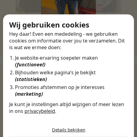
Wij gebruiken cookies
Hey daar! Even een mededeling - we gebruiken
cookies om informatie over jou te verzamelen. Dit
is wat we ermee doen:
Je website-ervaring soepeler maken
(functioneel)
Bijhouden welke pagina’s je bekijkt
(statistieken)
WERKGEVERS
Promoties afstemmen op je interesses
Ontdek meer dan 500+
(marketing)
werkgevers
Je kunt je instellingen altijd wijzigen of meer lezen
in ons
privacybeleid
.
De cookies die wij gebruiken per
Finance, HR & administratie
ICT
Horeca & Retail
categorie
Details bekijken
Marketing & Communicatie
Sales & Inkoop
Beleid & Organisatie