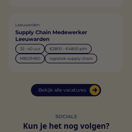
Leeuwarden
Supply Chain Medewerker
Leeuwarden
32 - 40 uur
€2800 - €4800 p/m
MBO/HBO
logistiek-supply-chain
Bekijk alle vacatures
SOCIALS
Kun je het nog volgen?