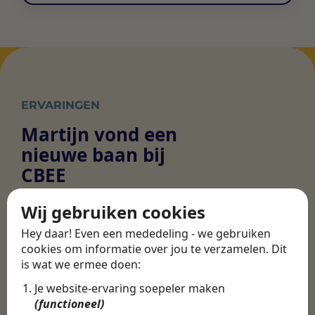
ERVARINGEN
Martijn vond een
nieuwe baan bij
CBEE
Wij gebruiken cookies
Door Swipe4Work heb ik op een hele
Hey daar! Even een mededeling - we gebruiken
makkelijke, laagdrempelige manier eigenlijk
cookies om informatie over jou te verzamelen. Dit
een hele leuke nieuwe baan gevonden. Met heel
is wat we ermee doen:
veel nieuwe uitdagingen!
Je website-ervaring soepeler maken
Martijn
(functioneel)