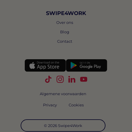
SWIPE4WORK
Over ons
Blog
Contact
Volg Swipe4Work op TikTok
Volg Swipe4Work op Instagra
Volg Swipe4Work op Link
Volg Swipe4Work o
Algemene voorwaarden
Privacy
Cookies
© 2026 Swipe4Work