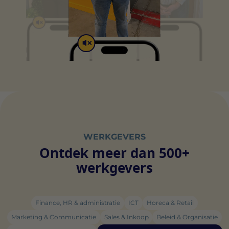
individuele gebruiker en daardoor waardevoller voor
geclassificeerde cookies, waarbij we samenwerken met
uitgevers en externe adverteerders.
de leveranciers van elke cookie.
WERKGEVERS
Ontdek meer dan 500+
werkgevers
Finance, HR & administratie
ICT
Horeca & Retail
Marketing & Communicatie
Sales & Inkoop
Beleid & Organisatie