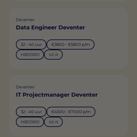
Deventer
Data Engineer Deventer
32 - 40 uur
€3800 - €5800 p/m
HBO/WO
ict-it
Deventer
IT Projectmanager Deventer
32 - 40 uur
€4500 - €7000 p/m
HBO/WO
ict-it