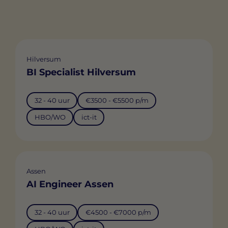
Hilversum
BI Specialist Hilversum
32 - 40 uur
€3500 - €5500 p/m
HBO/WO
ict-it
Assen
AI Engineer Assen
32 - 40 uur
€4500 - €7000 p/m