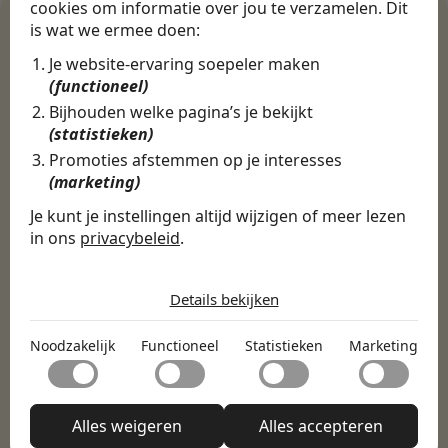
cookies om informatie over jou te verzamelen. Dit
is wat we ermee doen:
Je website-ervaring soepeler maken
WERKGEVERS
(functioneel)
Ontdek meer dan 500+
Bijhouden welke pagina’s je bekijkt
werkgevers
(statistieken)
Promoties afstemmen op je interesses
(marketing)
Finance, HR & administratie
ICT
Horeca & Retail
Je kunt je instellingen altijd wijzigen of meer lezen
Marketing & Communicatie
Sales & Inkoop
Beleid & Organisatie
in ons
privacybeleid
.
Onderwijs & Kinderopvang
Techniek, Productie, Logistiek & Groen
De cookies die wij gebruiken per
Zorg & Welzijn
categorie
Details bekijken
Noodzakelijk
Noodzakelijk
Functioneel
Statistieken
Marketing
Noodzakelijke cookies helpen een website bruikbaar te
Functioneel
maken door basisfuncties zoals paginanavigatie en
toegang tot beveiligde delen van de website mogelijk te
Met functionele cookies kan een website informatie
maken. Zonder deze cookies kan de website niet naar
Statistieken
onthouden welke de manier waarop de website zich
Alles weigeren
Alles accepteren
behoren functioneren.
gedraagt of eruitziet verandert, zoals de taal van je
Statistische cookies helpen website-eigenaren te