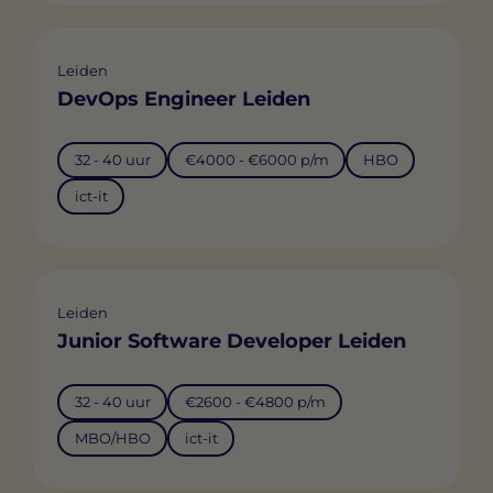
Leiden
DevOps Engineer Leiden
32 - 40 uur
€4000 - €6000 p/m
HBO
ict-it
Leiden
Junior Software Developer Leiden
32 - 40 uur
€2600 - €4800 p/m
MBO/HBO
ict-it