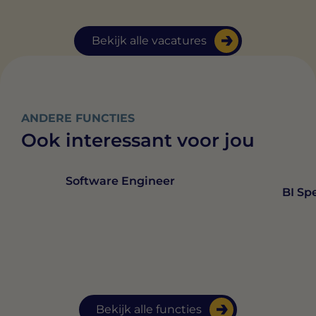
Bekijk alle vacatures
ANDERE FUNCTIES
Ook interessant voor jou
Software Engineer
BI Spe
Bekijk alle functies