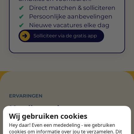
Direct matchen & solliciteren
Persoonlijke aanbevelingen
Nieuwe vacatures elke dag
Solliciteer via de gratis app
ERVARINGEN
Martijn vond een
Wij gebruiken cookies
nieuwe baan bij
CBEE
Hey daar! Even een mededeling - we gebruiken
cookies om informatie over jou te verzamelen. Dit