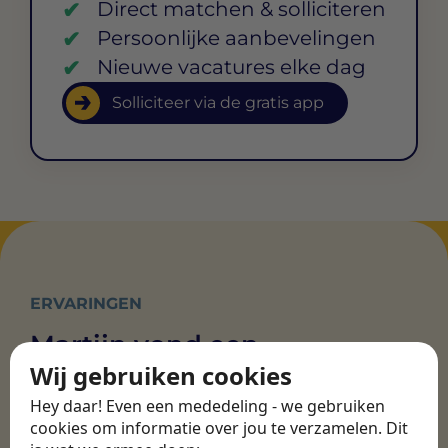
Direct matchen & solliciteren
Persoonlijke aanbevelingen
Nieuwe vacatures elke dag
Solliciteer via de gratis app
ERVARINGEN
Martijn vond een
nieuwe baan bij
Wij gebruiken cookies
CBEE
Hey daar! Even een mededeling - we gebruiken
cookies om informatie over jou te verzamelen. Dit