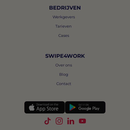
BEDRIJVEN
Werkgevers
Tarieven
Cases
SWIPE4WORK
Over ons
Blog
Contact
Volg Swipe4Work op TikTok
Volg Swipe4Work op Instagra
Volg Swipe4Work op Link
Volg Swipe4Work o