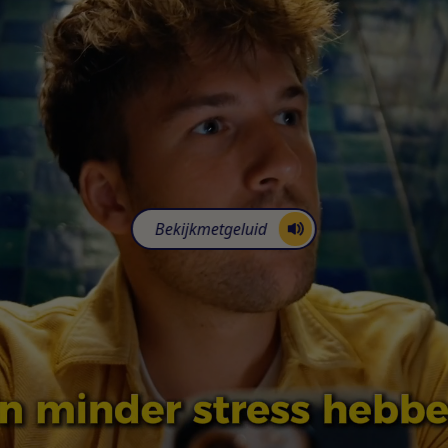
Bekijk
met
geluid