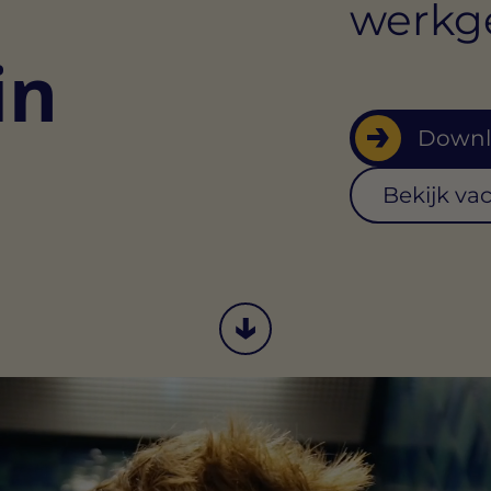
werkge
in
Downl
Bekijk va