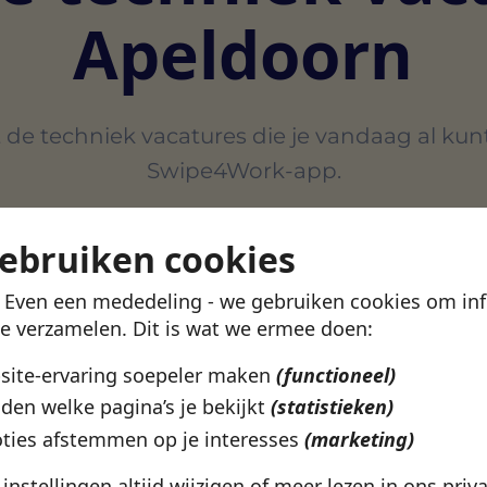
Apeldoorn
 de techniek vacatures die je vandaag al kun
Swipe4Work-app.
gebruiken cookies
Beroepsgroep
Techniek, Producti
! Even een mededeling - we gebruiken cookies om in
te verzamelen. Dit is wat we ermee doen:
VERTROUWD DOOR 500+ WERKGEVERS IN NEDERLAN
bsite-ervaring soepeler maken
(functioneel)
den welke pagina’s je bekijkt
(statistieken)
ties afstemmen op je interesses
(marketing)
e instellingen altijd wijzigen of meer lezen in ons
priv