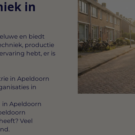
iek in
Veluwe en biedt
echniek, productie
ervaring hebt, er is
rie in Apeldoorn
ganisaties in
n in Apeldoorn
Apeldoorn
eeft? Veel
ond.