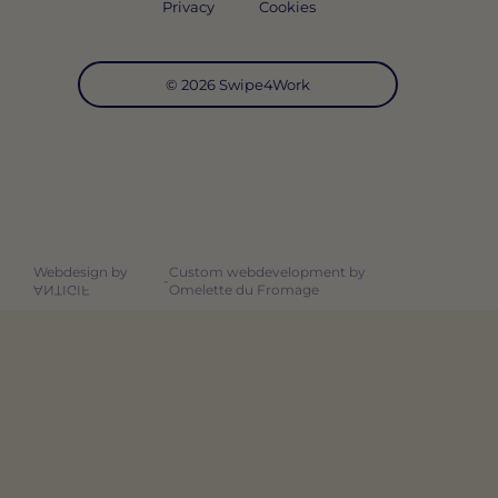
Privacy
Cookies
© 2026 Swipe4Work
Webdesign by
Custom webdevelopment by
-
Omelette du Fromage
ANTIGIF