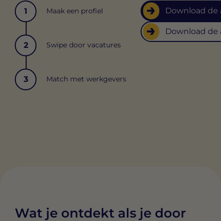
cookie.
Download de
1
Maak een profiel
Download de
2
Swipe door vacatures
3
Match met werkgevers
Wat je ontdekt als je door