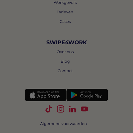
Werkgevers
Tarieven
Cases
SWIPE4WORK
Over ons
Blog
Contact
Volg Swipe4Work op TikTok
Volg Swipe4Work op Instagra
Volg Swipe4Work op Link
Volg Swipe4Work o
Algemene voorwaarden