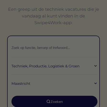
Een greep uit de techniek vacatures die je
vandaag al kunt vinden in de
Swipe4Work-app.
Zoeken
Techniek, Productie, Logistiek & Groen
Beroepsgroep
Maastricht
Stad
Zoeken