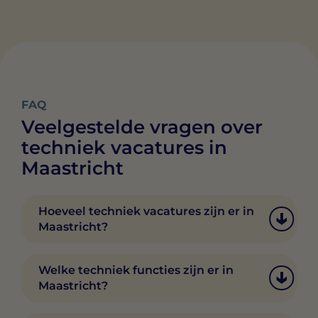
FAQ
Veelgestelde vragen over
techniek vacatures in
Maastricht
Hoeveel techniek vacatures zijn er in
Maastricht?
Het aantal vacatures in techniek, productie
en logistiek in Maastricht wisselt. Via
Welke techniek functies zijn er in
Swipe4Work vind je dagelijks nieuwe
Maastricht?
vacatures en kun je direct matchen met
werkgevers.
In Maastricht vind je diverse functies in