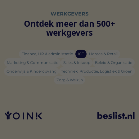
WERKGEVERS
Ontdek meer dan 500+
werkgevers
Finance, HR & administratie
ICT
Horeca & Retail
Marketing & Communicatie
Sales & Inkoop
Beleid & Organisatie
Onderwijs & Kinderopvang
Techniek, Productie, Logistiek & Groen
Zorg & Welzijn