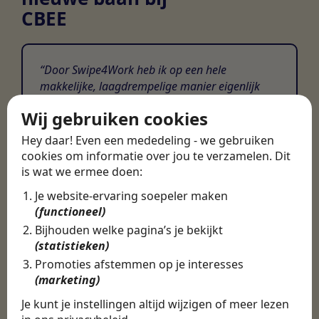
CBEE
Door Swipe4Work heb ik op een hele
makkelijke, laagdrempelige manier eigenlijk
een hele leuke nieuwe baan gevonden. Met heel
Wij gebruiken cookies
veel nieuwe uitdagingen!
Hey daar! Even een mededeling - we gebruiken
Martijn
cookies om informatie over jou te verzamelen. Dit
is wat we ermee doen:
Certinia Consultant
Je website-ervaring soepeler maken
(functioneel)
Bijhouden welke pagina’s je bekijkt
(statistieken)
Promoties afstemmen op je interesses
(marketing)
Je kunt je instellingen altijd wijzigen of meer lezen