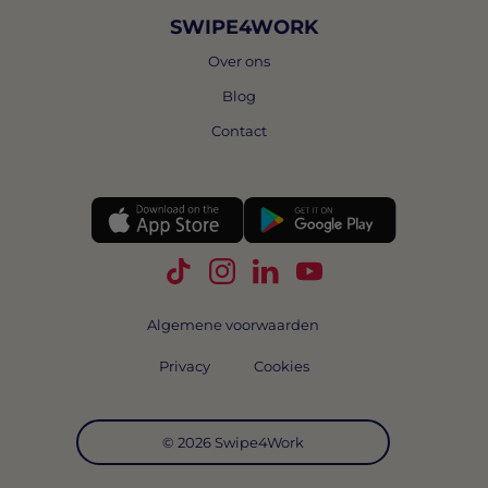
SWIPE4WORK
Over ons
Blog
Contact
Volg Swipe4Work op TikTok
Volg Swipe4Work op Instagra
Volg Swipe4Work op Link
Volg Swipe4Work o
Algemene voorwaarden
Privacy
Cookies
© 2026 Swipe4Work