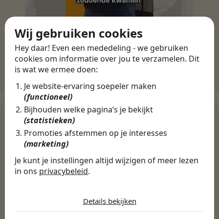
Wij gebruiken cookies
Hey daar! Even een mededeling - we gebruiken
cookies om informatie over jou te verzamelen. Dit
is wat we ermee doen:
Je website-ervaring soepeler maken
(functioneel)
Bijhouden welke pagina’s je bekijkt
(statistieken)
Promoties afstemmen op je interesses
WERKGEVERS
(marketing)
Ontdek meer dan 500+
Je kunt je instellingen altijd wijzigen of meer lezen
werkgevers
in ons
privacybeleid
.
De cookies die wij gebruiken per
categorie
Finance, HR & administratie
ICT
Horeca & Retail
Details bekijken
Marketing & Communicatie
Sales & Inkoop
Beleid & Organisatie
Noodzakelijk