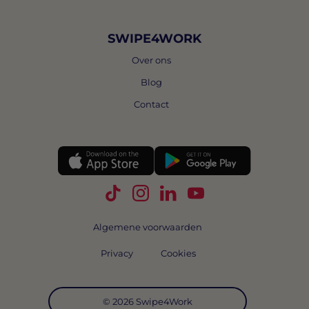
SWIPE4WORK
Over ons
Blog
Contact
Volg Swipe4Work op TikTok
Volg Swipe4Work op Instagra
Volg Swipe4Work op Link
Volg Swipe4Work o
Algemene voorwaarden
Privacy
Cookies
© 2026 Swipe4Work