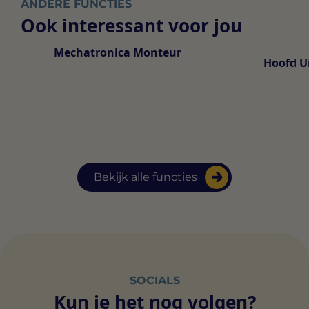
ANDERE FUNCTIES
Ook interessant voor jou
Mechatronica Monteur
Hoofd U
Bekijk alle functies
SOCIALS
Kun je het nog volgen?