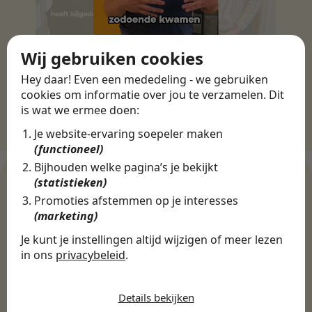
Wij gebruiken cookies
Hey daar! Even een mededeling - we gebruiken
cookies om informatie over jou te verzamelen. Dit
is wat we ermee doen:
Je website-ervaring soepeler maken
(functioneel)
Bijhouden welke pagina’s je bekijkt
(statistieken)
Promoties afstemmen op je interesses
WERKGEVERS
(marketing)
Ontdek meer dan 500+
Je kunt je instellingen altijd wijzigen of meer lezen
werkgevers
in ons
privacybeleid
.
De cookies die wij gebruiken per
categorie
Details bekijken
Finance, HR & administratie
ICT
Horeca & Retail