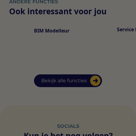
ANDERE FUNCTIES
Ook interessant voor jou
Service
BIM Modelleur
Bekijk alle functies
SOCIALS
Kun je het nog volgen?