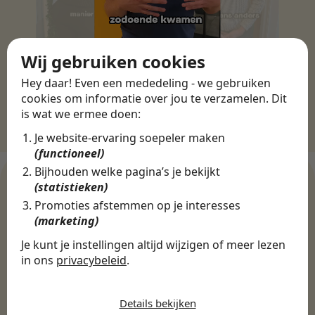
Wij gebruiken cookies
Hey daar! Even een mededeling - we gebruiken
cookies om informatie over jou te verzamelen. Dit
is wat we ermee doen:
Je website-ervaring soepeler maken
(functioneel)
Bijhouden welke pagina’s je bekijkt
(statistieken)
Promoties afstemmen op je interesses
WERKGEVERS
(marketing)
Ontdek meer dan 500+
Je kunt je instellingen altijd wijzigen of meer lezen
werkgevers
in ons
privacybeleid
.
De cookies die wij gebruiken per
categorie
Details bekijken
Finance, HR & administratie
ICT
Horeca & Retail