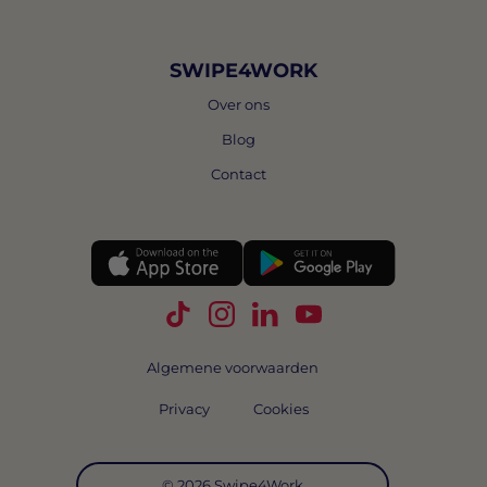
SWIPE4WORK
Over ons
Blog
Contact
Volg Swipe4Work op TikTok
Volg Swipe4Work op Instagra
Volg Swipe4Work op Link
Volg Swipe4Work o
Algemene voorwaarden
Privacy
Cookies
© 2026 Swipe4Work