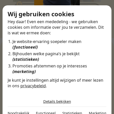
Wij gebruiken cookies
Hey daar! Even een mededeling - we gebruiken
cookies om informatie over jou te verzamelen. Dit
is wat we ermee doen:
Je website-ervaring soepeler maken
(functioneel)
Bijhouden welke pagina’s je bekijkt
(statistieken)
WERKGEVERS
Promoties afstemmen op je interesses
Ontdek meer dan 500+
(marketing)
werkgevers
Je kunt je instellingen altijd wijzigen of meer lezen
in ons
privacybeleid
.
De cookies die wij gebruiken per
Finance, HR & administratie
ICT
Horeca & Retail
categorie
Details bekijken
Marketing & Communicatie
Sales & Inkoop
Beleid & Organisatie
Noodzakelijk
Onderwijs & Kinderopvang
Techniek, Productie, Logistiek & Groen
Noodzakelijk
Functioneel
Statistieken
Marketing