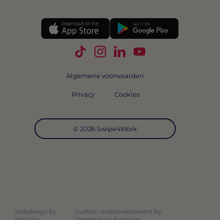
Volg Swipe4Work op TikTok
Volg Swipe4Work op Instagra
Volg Swipe4Work op Link
Volg Swipe4Work o
Algemene voorwaarden
Privacy
Cookies
© 2026 Swipe4Work
Webdesign by
Custom webdevelopment by
-
Omelette du Fromage
ANTIGIF