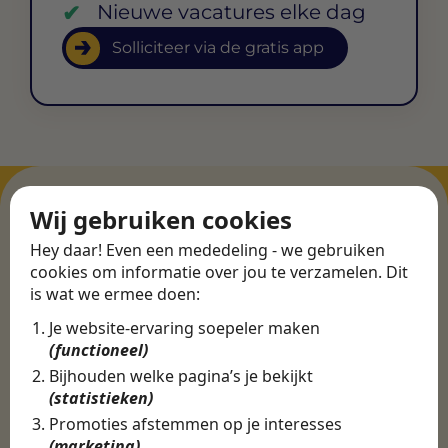
Nieuwe vacatures elke dag
Solliciteer via de gratis app
Wij gebruiken cookies
Hey daar! Even een mededeling - we gebruiken
ERVARINGEN
cookies om informatie over jou te verzamelen. Dit
Martijn vond een
is wat we ermee doen:
nieuwe baan bij
Je website-ervaring soepeler maken
CBEE
(functioneel)
Bijhouden welke pagina’s je bekijkt
(statistieken)
Door Swipe4Work heb ik op een hele
Promoties afstemmen op je interesses
makkelijke, laagdrempelige manier eigenlijk
(marketing)