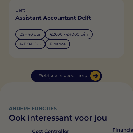
Delft
Assistant Accountant Delft
32 - 40 uur
€2600 - €4000 p/m
MBO/HBO
Finance
Bekijk alle vacatures
ANDERE FUNCTIES
Ook interessant voor jou
Financia
Cost Controller