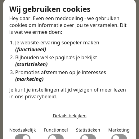
Wij gebruiken cookies
Hey daar! Even een mededeling - we gebruiken
cookies om informatie over jou te verzamelen. Dit
is wat we ermee doen:
Je website-ervaring soepeler maken
(functioneel)
Bijhouden welke pagina’s je bekijkt
(statistieken)
Promoties afstemmen op je interesses
(marketing)
Je kunt je instellingen altijd wijzigen of meer lezen
in ons
privacybeleid
.
De cookies die wij gebruiken per
categorie
Details bekijken
Noodzakelijk
Noodzakelijk
Functioneel
Statistieken
Marketing
Noodzakelijke cookies helpen een website bruikbaar te
Functioneel
maken door basisfuncties zoals paginanavigatie en