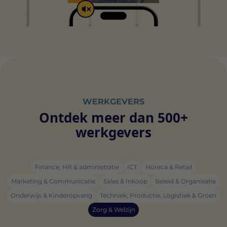
WERKGEVERS
Ontdek meer dan 500+
werkgevers
Finance, HR & administratie
ICT
Horeca & Retail
Marketing & Communicatie
Sales & Inkoop
Beleid & Organisatie
Onderwijs & Kinderopvang
Techniek, Productie, Logistiek & Groen
Zorg & Welzijn