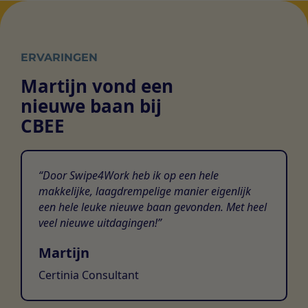
Niet-geclassificeerd
websites te volgen. De bedoeling is om advertenties
weer te geven die relevant en aantrekkelijk zijn voor de
We zijn dagelijks bezig met het sorteren van niet-
individuele gebruiker en daardoor waardevoller voor
geclassificeerde cookies, waarbij we samenwerken met
uitgevers en externe adverteerders.
de leveranciers van elke cookie.
ERVARINGEN
Martijn vond een
nieuwe baan bij
CBEE
Door Swipe4Work heb ik op een hele
makkelijke, laagdrempelige manier eigenlijk
een hele leuke nieuwe baan gevonden. Met heel
veel nieuwe uitdagingen!
Martijn
Certinia Consultant