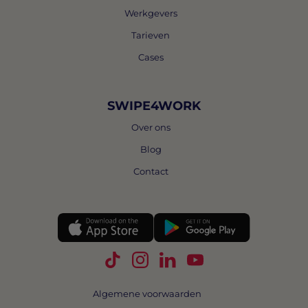
Werkgevers
Tarieven
Cases
SWIPE4WORK
Over ons
Blog
Contact
Volg Swipe4Work op TikTok
Volg Swipe4Work op Instagra
Volg Swipe4Work op Link
Volg Swipe4Work o
Algemene voorwaarden