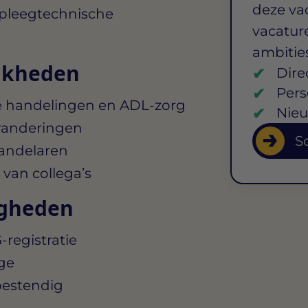
deze va
erpleegtechnische
vacature
ambitie
jkheden
Dire
Pers
e handelingen en ADL‑zorg
Nieu
eranderingen
So
andelaren
van collega’s
igheden
registratie
age
bestendig