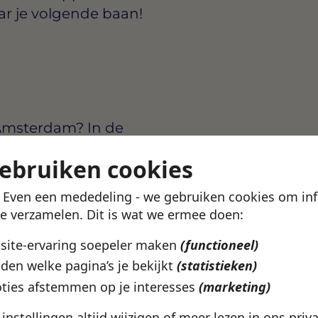
ar je volgende baan!
 Amsterdam? In de
arden, werkgevers en
gebruiken cookies
ziet wat bij je past.
! Even een mededeling - we gebruiken cookies om in
te verzamelen. Dit is wat we ermee doen:
sen
€3000 en €4500 per
bsite-ervaring soepeler maken
(functioneel)
tie. Via de Swipe4Work-app
den welke pagina’s je bekijkt
(statistieken)
voudig solliciteren.
ties afstemmen op je interesses
(marketing)
e instellingen altijd wijzigen of meer lezen in ons
priv