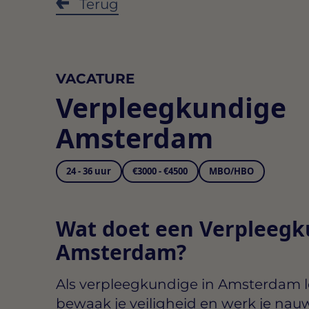
Terug
VACATURE
Verpleegkundige
Amsterdam
24 - 36 uur
€3000 - €4500
MBO/HBO
Wat doet een Verpleegk
Amsterdam?
Als
verpleegkundige in Amsterdam
l
bewaak je veiligheid en werk je na