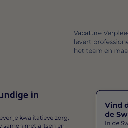
Vacature Verplee
levert professio
het team en maakt
undige in
Vind d
de Sw
ever je kwalitatieve zorg,
In de S
uw samen met artsen en