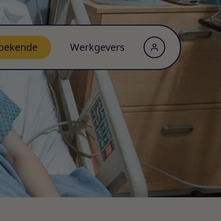
oekende
Werkgevers