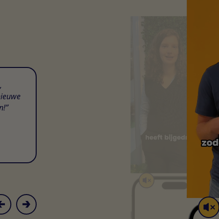
,
nieuwe
n!