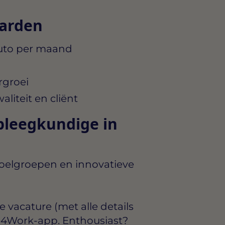
aarden
uto per maand
rgroei
iteit en cliënt
leegkundige in
oelgroepen en innovatieve
ge vacature
(met alle details
e4Work-app
. Enthousiast?