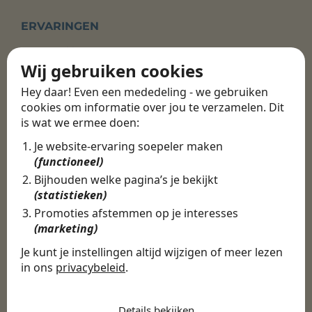
ERVARINGEN
Martijn vond een
Wij gebruiken cookies
nieuwe baan bij
Hey daar! Even een mededeling - we gebruiken
CBEE
cookies om informatie over jou te verzamelen. Dit
is wat we ermee doen:
Door Swipe4Work heb ik op een hele
Je website-ervaring soepeler maken
(functioneel)
makkelijke, laagdrempelige manier eigenlijk
een hele leuke nieuwe baan gevonden. Met heel
Bijhouden welke pagina’s je bekijkt
veel nieuwe uitdagingen!
(statistieken)
Promoties afstemmen op je interesses
Martijn
(marketing)
Certinia Consultant
Je kunt je instellingen altijd wijzigen of meer lezen
in ons
privacybeleid
.
De cookies die wij gebruiken per
categorie
Details bekijken