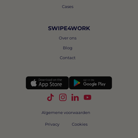
Cases
SWIPE4WORK
Over ons
Blog
Contact
Volg Swipe4Work op TikTok
Volg Swipe4Work op Instagra
Volg Swipe4Work op Link
Volg Swipe4Work o
Algemene voorwaarden
Privacy
Cookies