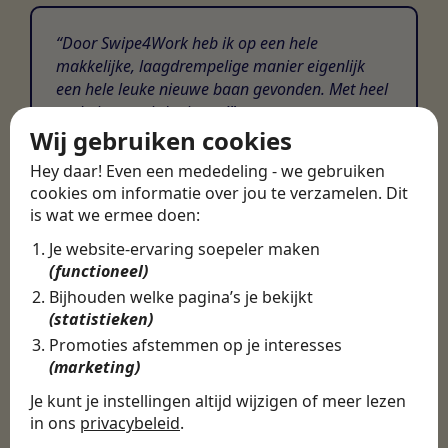
Door Swipe4Work heb ik op een hele
makkelijke, laagdrempelige manier eigenlijk
een hele leuke nieuwe baan gevonden. Met heel
veel nieuwe uitdagingen!
Wij gebruiken cookies
Martijn
Hey daar! Even een mededeling - we gebruiken
Certinia Consultant
cookies om informatie over jou te verzamelen. Dit
is wat we ermee doen:
Je website-ervaring soepeler maken
(functioneel)
Bijhouden welke pagina’s je bekijkt
(statistieken)
Promoties afstemmen op je interesses
(marketing)
Je kunt je instellingen altijd wijzigen of meer lezen
in ons
privacybeleid
.