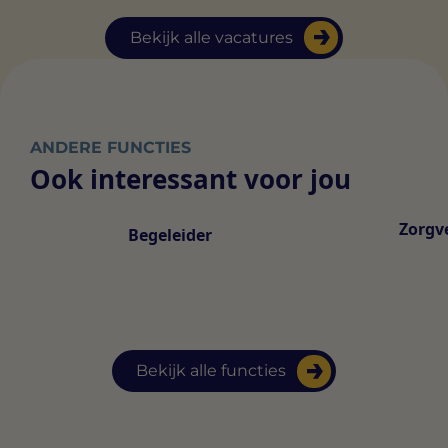
Bekijk alle vacatures
ANDERE FUNCTIES
Ook interessant voor jou
Zorgv
Begeleider
Bekijk alle functies