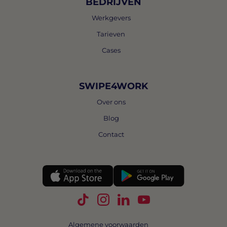
BEDRIJVEN
Werkgevers
Tarieven
Cases
SWIPE4WORK
Over ons
Blog
Contact
Volg Swipe4Work op TikTok
Volg Swipe4Work op Instagra
Volg Swipe4Work op Link
Volg Swipe4Work o
Algemene voorwaarden