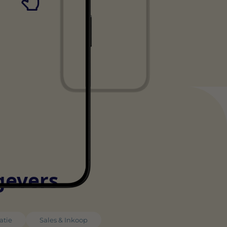
gevers
atie
Sales & Inkoop