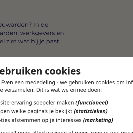
eeuwarden? In de
arden, werkgevers en
ziet wat bij je past.
gebruiken cookies
sen
€2500 en €3400 per
tie. Via de Swipe4Work-app
! Even een mededeling - we gebruiken cookies om in
voudig solliciteren.
te verzamelen. Dit is wat we ermee doen:
bsite-ervaring soepeler maken
(functioneel)
uwarden? Bekijk het
den welke pagina’s je bekijkt
(statistieken)
Leeuwarden
pagina.
ties afstemmen op je interesses
(marketing)
e instellingen altijd wijzigen of meer lezen in ons
priv