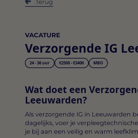
Terug
VACATURE
Verzorgende IG L
24 - 36 uur
€2500 - €3400
MBO
Wat doet een Verzorgen
Leeuwarden?
Als
verzorgende IG in Leeuwarden
be
dagelijks, voer je verpleegtechnisch
je bij aan een veilig en warm leefklim