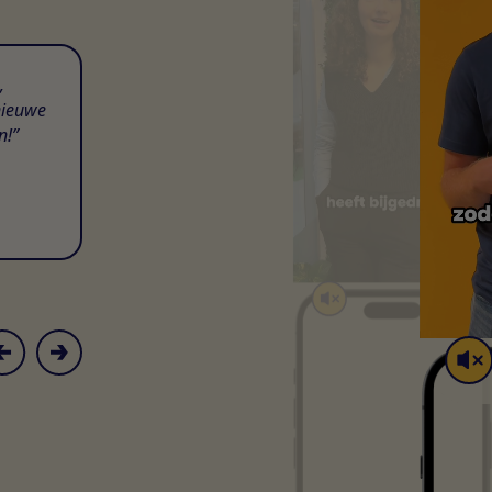
,
nieuwe
n!