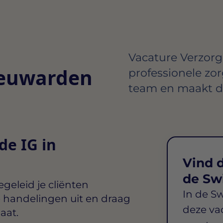
Vacature Verzorge
eeuwarden
professionele zo
team en maakt dag
de IG in
Vind d
de Sw
geleid je cliënten
In de S
e handelingen uit en draag
deze va
aat.