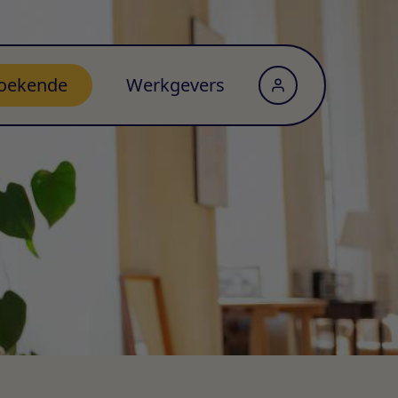
oekende
Werkgevers