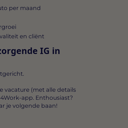
uto per maand
rgroei
iteit en cliënt
orgende IG in
tgericht.
ge vacature
(met alle details
e4Work-app
. Enthousiast?
ar je volgende baan!