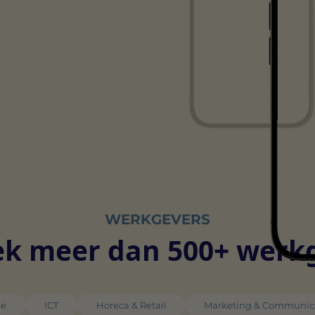
WERKGEVERS
k meer dan 500+ werk
ie
ICT
Horeca & Retail
Marketing & Communic