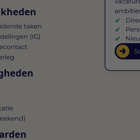
vacature
jkheden
ambitie
Dire
eidende taken
Pers
elingen (IG)
Nieu
iecontact
So
erleg
igheden
atie
weekend)
aarden