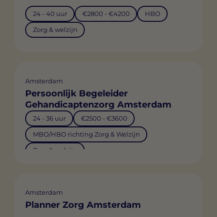
24 - 40 uur
€2800 - €4200
HBO
Zorg & welzijn
Amsterdam
Persoonlijk Begeleider
Gehandicaptenzorg Amsterdam
24 - 36 uur
€2500 - €3600
MBO/HBO richting Zorg & Welzijn
Zorg & welzijn
Amsterdam
Planner Zorg Amsterdam