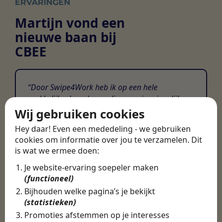
ERVARINGEN
Martijn vond een
nieuwe baan bij
CBEE
Door Swipe4Work heb ik op een hele
makkelijke, laagdrempelige manier eigenlijk
een hele leuke nieuwe baan gevonden. Met heel
Wij gebruiken cookies
veel nieuwe uitdagingen!
Hey daar! Even een mededeling - we gebruiken
cookies om informatie over jou te verzamelen. Dit
Martijn
is wat we ermee doen:
Certinia Consultant
Je website-ervaring soepeler maken
(functioneel)
Bijhouden welke pagina’s je bekijkt
(statistieken)
Promoties afstemmen op je interesses