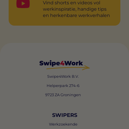
Vind shorts en videos vol
werkinspiratie, handige tips
en herkenbare werkverhalen
Swipe4Work B.V.
Helperpark 274-6
9723 ZA Groningen
SWIPERS
Werkzoekende