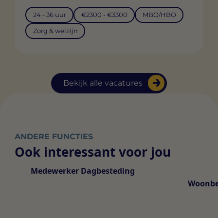
24 - 36 uur
€2300 - €3300
MBO/HBO
Zorg & welzijn
Bekijk alle vacatures
ANDERE FUNCTIES
Ook interessant voor jou
Medewerker Dagbesteding
Woonbe