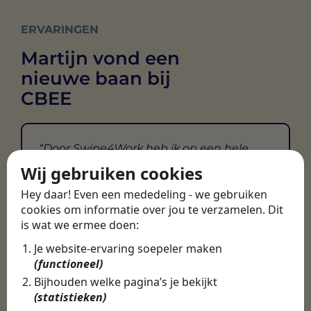
ERVARINGEN
Martijn vond een
nieuwe baan bij
CBEE
Door Swipe4Work heb ik op een hele
makkelijke, laagdrempelige manier
Wij gebruiken cookies
eigenlijk een hele leuke nieuwe baan
Hey daar! Even een mededeling - we gebruiken
gevonden. Met heel veel nieuwe
cookies om informatie over jou te verzamelen. Dit
uitdagingen!
is wat we ermee doen:
Martijn
Je website-ervaring soepeler maken
Certinia Consultant
(functioneel)
Bijhouden welke pagina’s je bekijkt
(statistieken)