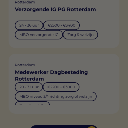
Rotterdam
Verzorgende IG PG Rotterdam
24 - 36 uur
€2500 - €3400
MBO Verzorgende IG
Zorg & welzijn
Rotterdam
Medewerker Dagbesteding
Rotterdam
20 - 32 uur
€2200 - €3000
MBO niveau 3/4 richting zorg of welzijn
Zorg & welzijn