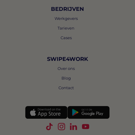
BEDRIJVEN
Werkgevers
Tarieven
Cases
SWIPE4WORK
Over ons
Blog
Contact
Volg Swipe4Work op TikTok
Volg Swipe4Work op Instagra
Volg Swipe4Work op Link
Volg Swipe4Work o