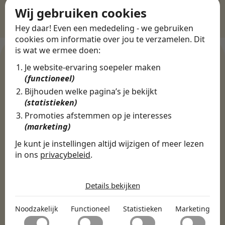
Wij gebruiken cookies
Hey daar! Even een mededeling - we gebruiken
cookies om informatie over jou te verzamelen. Dit
is wat we ermee doen:
Je website-ervaring soepeler maken
(functioneel)
WERKGEVERS
Bijhouden welke pagina’s je bekijkt
Ontdek meer dan 500+
(statistieken)
werkgevers
Promoties afstemmen op je interesses
(marketing)
Je kunt je instellingen altijd wijzigen of meer lezen
Finance, HR & administratie
ICT
Horeca & Retail
in ons
privacybeleid
.
Marketing & Communicatie
Sales & Inkoop
Beleid & Organisatie
De cookies die wij gebruiken per
Onderwijs & Kinderopvang
Techniek, Productie, Logistiek & Groen
categorie
Details bekijken
Zorg & Welzijn
Noodzakelijk
Noodzakelijk
Functioneel
Statistieken
Marketing
Noodzakelijke cookies helpen een website bruikbaar te
Functioneel
maken door basisfuncties zoals paginanavigatie en