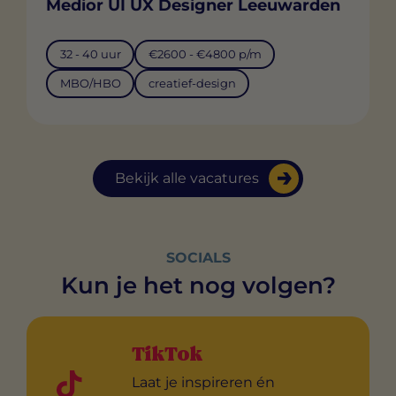
Medior UI UX Designer Leeuwarden
32 - 40 uur
€2600 - €4800 p/m
MBO/HBO
creatief-design
Bekijk alle vacatures
SOCIALS
Kun je het nog volgen?
TikTok
Laat je inspireren én