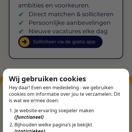
ambities en voorkeuren.
Direct matchen & solliciteren
Persoonlijke aanbevelingen
Nieuwe vacatures elke dag
Solliciteer via de gratis app
Wij gebruiken cookies
Hey daar! Even een mededeling - we gebruiken
cookies om informatie over jou te verzamelen. Dit
is wat we ermee doen:
ERVARINGEN
Je website-ervaring soepeler maken
Martijn vond een
(functioneel)
nieuwe baan bij
Bijhouden welke pagina’s je bekijkt
CBEE
(statistieken)