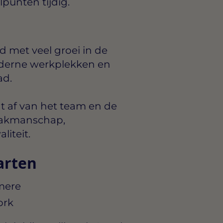
lpunten tijdig.
d met veel groei in de
oderne werkplekken en
ad.
t af van het team en de
: vakmanschap,
iteit.
arten
lmere
ork