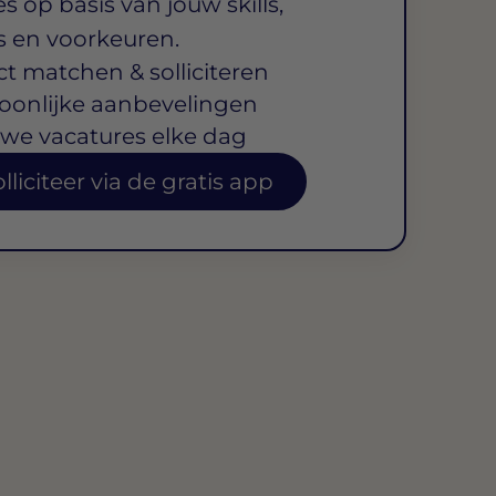
s op basis van jouw skills,
s en voorkeuren.
ct matchen & solliciteren
oonlijke aanbevelingen
we vacatures elke dag
lliciteer via de gratis app