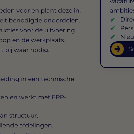
vacature
den voor en plant deze in.
ambitie
Dire
stelt benodigde onderdelen.
Pers
cties voor de uitvoering.
Nieu
koop en de werkplaats.
So
 bij waar nodig.
eiding in een technische
zen en werkt met ERP-
an structuur.
llende afdelingen.