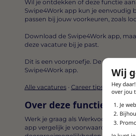
Wil je ontdekken of deze functie aansl
Swipe4Work app kun je eenvoudig b
passen bij jouw voorkeuren, zoals lo
Download de Swipe4Work app, maak e
deze vacature bij je past.
Dit is een voorproefje. De volledige d
Wij 
Swipe4Work app.
Hey daar
Alle vacatures
·
Career tips
over jou 
Over deze functie
Je we
Bijhou
Werk je graag als Werkvoorbereider
Promo
app vergelijk je voorwaarden, werkg
Je kunt j