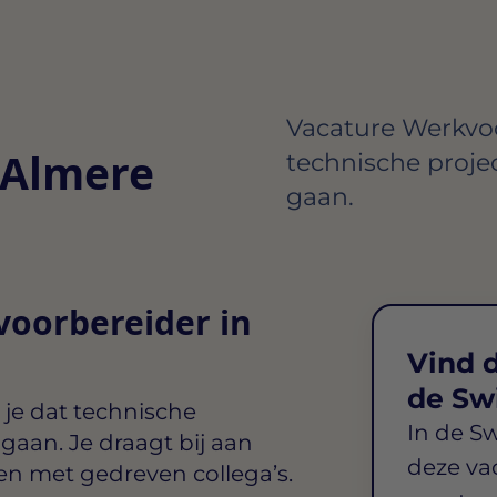
Vacature Werkvoo
 Almere
technische proje
gaan.
voorbereider in
Vind d
de Sw
 je dat technische
In de S
gaan. Je draagt bij aan
deze va
n met gedreven collega’s.