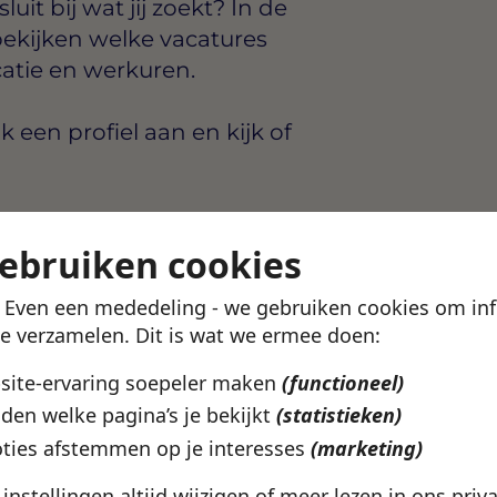
uit bij wat jij zoekt? In de
ekijken welke vacatures
catie en werkuren.
en profiel aan en kijk of
etails ontdek je in de
gebruiken cookies
! Even een mededeling - we gebruiken cookies om in
te verzamelen. Dit is wat we ermee doen:
bsite-ervaring soepeler maken
(functioneel)
den welke pagina’s je bekijkt
(statistieken)
 Almere? In de Swipe4Work-
ties afstemmen op je interesses
(marketing)
evers en
e instellingen altijd wijzigen of meer lezen in ons
priv