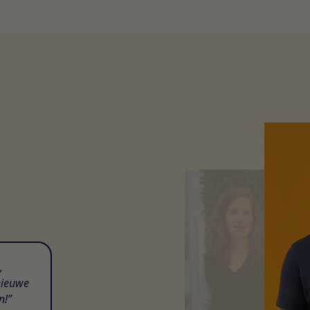
,
nieuwe
n!