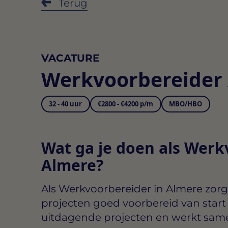
Terug
VACATURE
Werkvoorbereider
32 - 40 uur
€2800 - €4200 p/m
MBO/HBO
Wat ga je doen als Werk
Almere?
Als
Werkvoorbereider in Almere
zorg
projecten goed voorbereid van start 
uitdagende projecten en werkt same