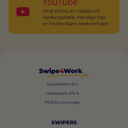
YouTube
Vind shorts en videos vol
werkinspiratie, handige tips
en herkenbare werkverhalen
Swipe4Work B.V.
Helperpark 274-6
9723 ZA Groningen
SWIPERS