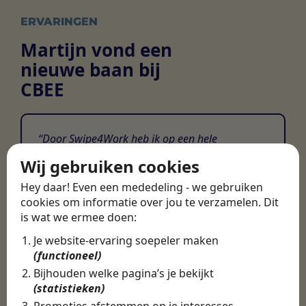
ERVARINGEN
Martijn vond een
nieuwe baan bij
CBEE
Door Swipe4Work heb ik op een hele
makkelijke, laagdrempelige manier eigenlijk
Wij gebruiken cookies
een hele leuke nieuwe baan gevonden. Met heel
veel nieuwe uitdagingen!
Hey daar! Even een mededeling - we gebruiken
cookies om informatie over jou te verzamelen. Dit
Martijn
is wat we ermee doen:
Certinia Consultant
Je website-ervaring soepeler maken
(functioneel)
Bijhouden welke pagina’s je bekijkt
(statistieken)