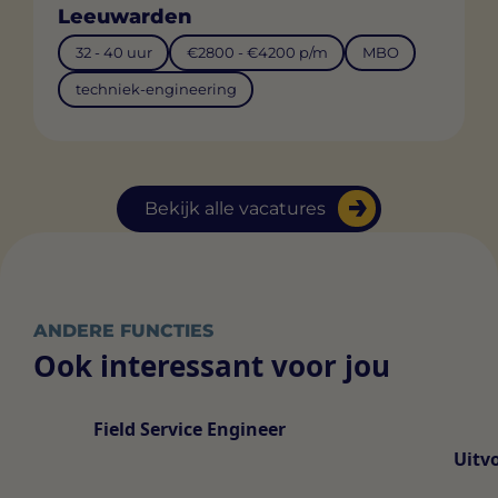
Leeuwarden
32 - 40 uur
€2800 - €4200 p/m
MBO
techniek-engineering
Bekijk alle vacatures
ANDERE FUNCTIES
Ook interessant voor jou
Field Service Engineer
Uitv