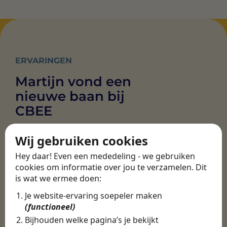
ERVARINGEN
Martijn vond een
nieuwe baan bij
CBEE
Wij gebruiken cookies
Door Swipe4Work heb ik op een hele
Hey daar! Even een mededeling - we gebruiken
makkelijke, laagdrempelige manier
cookies om informatie over jou te verzamelen. Dit
eigenlijk een hele leuke nieuwe baan
is wat we ermee doen:
gevonden. Met heel veel nieuwe
uitdagingen!
Je website-ervaring soepeler maken
(functioneel)
Martijn
Bijhouden welke pagina’s je bekijkt