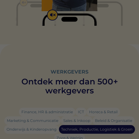
de leveranciers van elke cookie.
WERKGEVERS
Ontdek meer dan 500+
werkgevers
Finance, HR & administratie
ICT
Horeca & Retail
Marketing & Communicatie
Sales & Inkoop
Beleid & Organisatie
Onderwijs & Kinderopvang
Techniek, Productie, Logistiek & Groen
Zorg & Welzijn