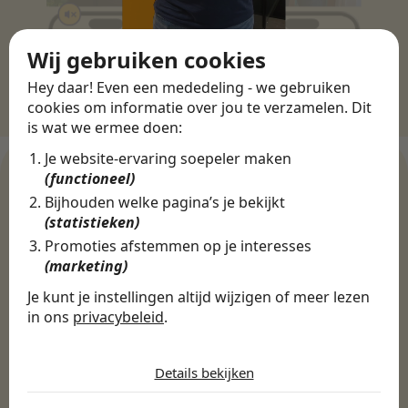
Wij gebruiken cookies
Hey daar! Even een mededeling - we gebruiken
cookies om informatie over jou te verzamelen. Dit
is wat we ermee doen:
Je website-ervaring soepeler maken
(functioneel)
Bijhouden welke pagina’s je bekijkt
WERKGEVERS
(statistieken)
Ontdek meer dan 500+
Promoties afstemmen op je interesses
(marketing)
werkgevers
Je kunt je instellingen altijd wijzigen of meer lezen
in ons
privacybeleid
.
Finance, HR & administratie
ICT
Horeca & Retail
De cookies die wij gebruiken per
Marketing & Communicatie
Sales & Inkoop
Beleid & Organisatie
categorie
Details bekijken
Onderwijs & Kinderopvang
Techniek, Productie, Logistiek & Groen
Noodzakelijk