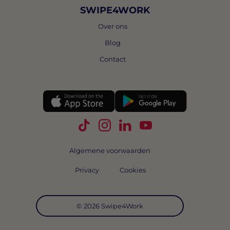
SWIPE4WORK
Over ons
Blog
Contact
Volg Swipe4Work op TikTok
Volg Swipe4Work op Instagra
Volg Swipe4Work op Link
Volg Swipe4Work o
Algemene voorwaarden
Privacy
Cookies
© 2026 Swipe4Work